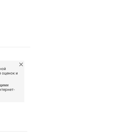
ной
 оценок и
ющими
нтернет-