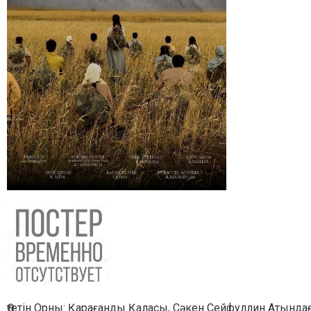
Өтетін Орны: Қарағанды Қаласы, Сәкен Сейфуллин Атында