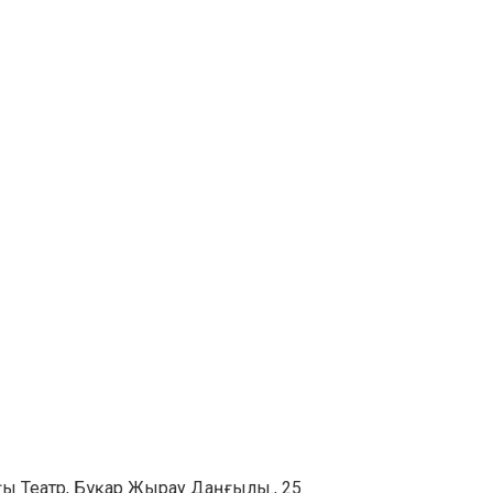
ғы Театр, Бұқар Жырау Даңғылы., 25