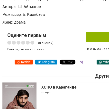
Авторы: Ш. Айтматов
Режиссер: Б. Киекбаев
Жанр: драма
Оцените первым
(
0
оценок)
Пока никто не р
Пока еще никто не оценил
Reddit
Telegram
Viber
Wha
Други
XCHO в Караганде
концерт