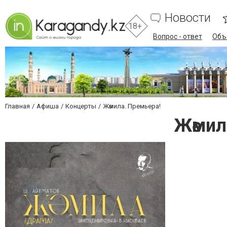
Новости
18+
Вопрос - ответ
Объ
Главная
Афиша
Концерты
Жәмила. Премьера!
Жәмил