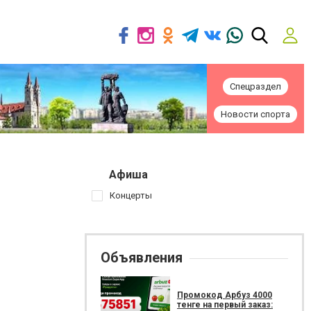
Спецраздел
Новости спорта
Афиша
Концерты
Объявления
Промокод Арбуз 4000
тенге на первый заказ: