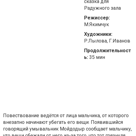
сказка для
Радужного зала
Режиссер:
М.Якимчук
Художники:
Р.Лылова, Г.Иванов
Продолжительност
ь:
35 мин
Повествование ведётся от лица мальчика, от которого
внезапно начинают убегать его вещи. Появившийся
говорящий умывальник Мойдодыр сообщает мальчику,
что вещи сбежали от него из-за того, что тот грязнуля.