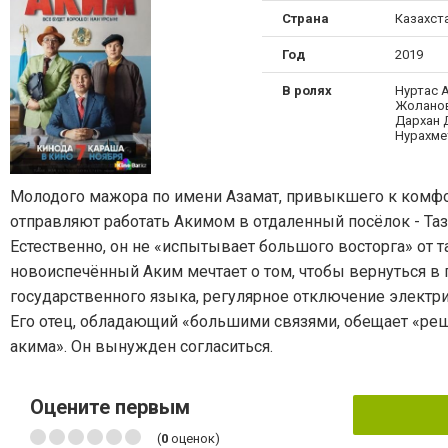
Страна
Казахст
Год
2019
В ролях
Нуртас 
Жоланов
Дархан 
Нурахме
Молодого мажора по имени Азамат, привыкшего к комфо
отправляют работать Акимом в отдаленный посёлок - Таз
Естественно, он не «испытывает большого восторга» от т
новоиспечённый Аким мечтает о том, чтобы вернуться в г
государственного языка, регулярное отключение электри
Его отец, обладающий «большими связями, обещает «реши
акима». Он вынужден согласиться.
Оцените первым
(
0
оценок)