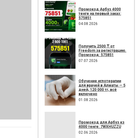
Промокод Арбуз 4000
тенге на первый заказ:
575851
04.08.2026
Получить 2500 ₸ от
Freedom за регистрацию.
Промокод: 575851
07.07.2026
Обучение иглотерапии
для врачей в Алматы — 5
дней, 120 000 тг, всё
включено
01.08.2026
Промокод для Арбуз кз
4000 тенге: 7WXHUZZU
02.06.2026