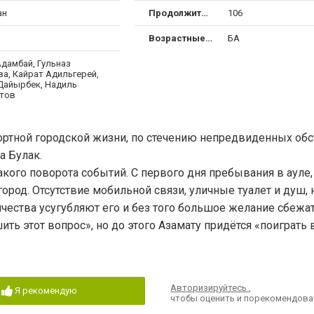
ан
Продолжительность
106
Возрастные ограничения
БА
Адамбай, Гульназ
а, Кайрат Адильгерей,
Дайырбек, Надиль
тов
ртной городской жизни, по стечению непредвиденных обст
а Булак.
акого поворота событий. С первого дня пребывания в ауле,
ород. Отсутствие мобильной связи, уличные туалет и душ,
чества усугубляют его и без того большое желание сбежат
ть этот вопрос», но до этого Азамату придётся «поиграть
Авторизируйтесь
,
Я рекомендую
чтобы оценить и порекомендова