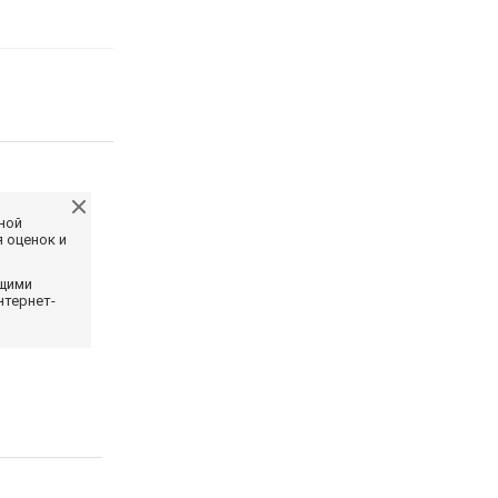
ной
 оценок и
ющими
нтернет-