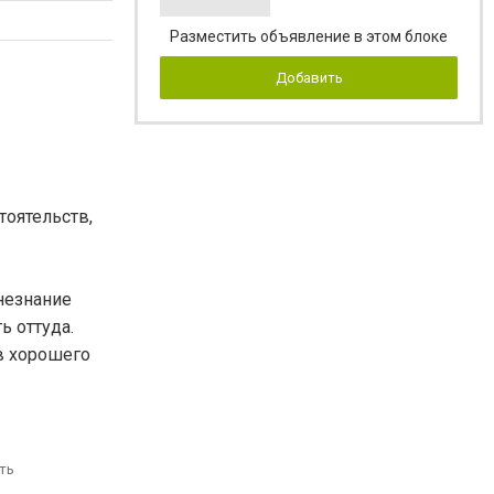
Разместить объявление в этом блоке
Добавить
оятельств,
 незнание
ь оттуда.
 в хорошего
ть