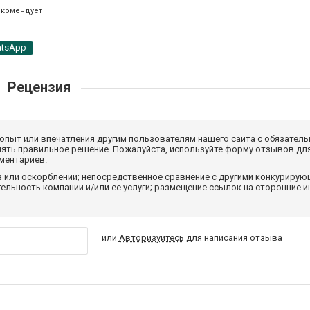
екомендует
tsApp
Рецензия
 опыт или впечатления другим пользователям нашего сайта с обязатель
нять правильное решение. Пожалуйста, используйте форму отзывов для
мментариев.
з или оскорблений; непосредственное сравнение с другими конкуриру
льность компании и/или ее услуги; размещение ссылок на сторонние и
или
Авторизуйтесь
для написания отзыва