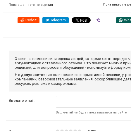
Пока никто не р
Пока еще никто не оценил
Reddit
Telegram
Viber
Wha
Отзыв - это мнение или оценка людей, которые хотят передать
аргументацией оставленного отзыва. Это поможет многим при
рецензий, для вопросов и обсуждений - используйте форму ко
Не допускается:
использование ненормативной лексики, угро
компаниями; безосновательные заявления, оскорбляющие деяте
ресурсы; реклама и самореклама.
Введите email:
Ваш e-mail не будет показываться на сайте