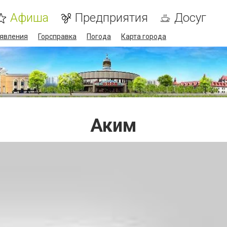
Афиша
Предприятия
Досуг
явления
Горсправка
Погода
Карта города
Аким