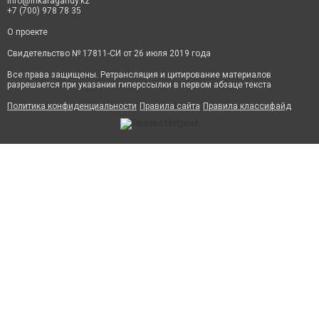
info@inkaragandy.kz
+7 (700) 978 78 35
О проекте
Свидетельство № 17811-СИ от 26 июля 2019 года
Все права защищены. Ретрансляция и цитирование материалов
разрешается при указании гиперссылки в первом абзаце текста
Политика конфиденциальности
Правила сайта
Правила классифайд