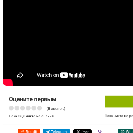
Оцените первым
(
0
оценок)
Пока никто не р
Пока еще никто не оценил
Reddit
Telegram
Viber
Wha