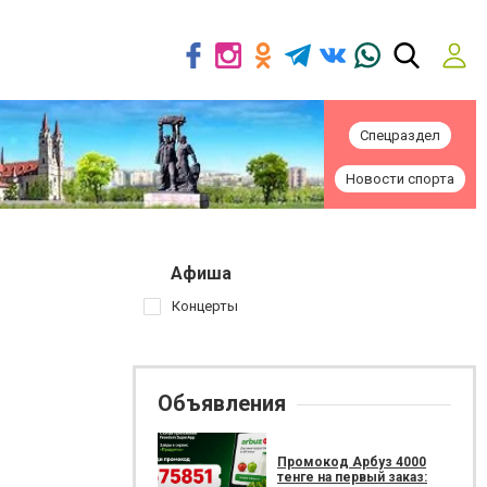
Спецраздел
Новости спорта
Афиша
Концерты
Объявления
Промокод Арбуз 4000
тенге на первый заказ: