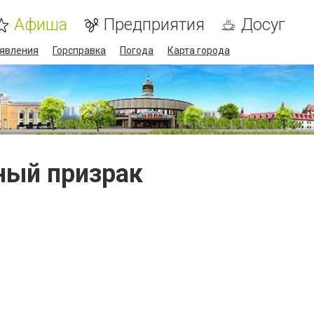
Афиша
Предприятия
Досуг
явления
Горсправка
Погода
Карта города
ный призрак