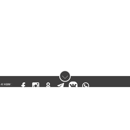
к нам :
 17811-СИ от 26 июля 2019 года
ены. Ретрансляция и цитирование материалов разрешается при указании ги
кста