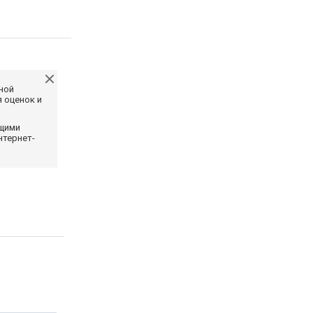
ной
 оценок и
ющими
нтернет-