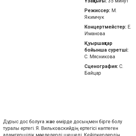
Ұзақтығы:
35 минут
Режиссер:
М.
Якимчук
Концертмейстер:
Е.
Иманова
Қуыршақтар
бойынша суретші:
С. Мясникова
Сценография:
С.
Байцар
Дұрыс дос болуға және өмірде досыңмен бірге болу
туралы ертегі. Я. Вильковскийдің ертегісі көптеген
адамгершілік мәселелерді шешеді. Кейіпкерлердің