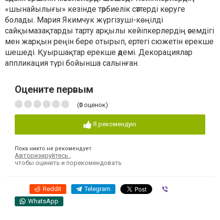
«шынайылығы» кезінде тәрбиелік сәттерді көруге
болады. Мария Якимчук жүргізуші-көңілді
сайқымазақтарды тарту арқылы кейіпкерлердің әсемдігі
мен жарқын реңін бере отырып, ертегі сюжетін ерекше
шешеді. Қуыршақтар ерекше әдемі. Декорациялар
аппликация түрі бойынша салынған.
Оцените первым
(
0
оценок)
Я рекомендую
Пока никто не рекомендует
Авторизируйтесь
,
чтобы оценить и порекомендовать
Reddit
Telegram
Viber
WhatsApp