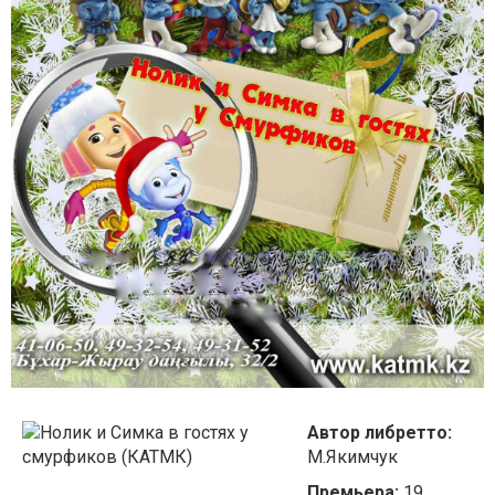
Автор либретто:
М.Якимчук
Премьера:
19