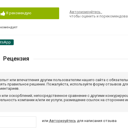
Авторизируйтесь
,
Я рекомендую
чтобы оценить и порекомендова
екомендует
tsApp
Рецензия
 опыт или впечатления другим пользователям нашего сайта с обязатель
нять правильное решение. Пожалуйста, используйте форму отзывов для
мментариев.
з или оскорблений; непосредственное сравнение с другими конкуриру
льность компании и/или ее услуги; размещение ссылок на сторонние и
или
Авторизуйтесь
для написания отзыва