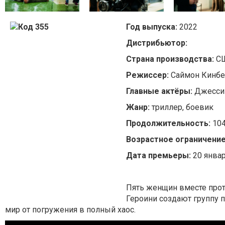
Год выпуска:
2022
Дистрибьютор:
Страна производства:
СШ
Режиссер:
Саймон Кинбе
Главные актёры:
Джессик
Жанр:
триллер, боевик
Продолжительность:
104
Возрастное ограничени
Дата премьеры:
20 янва
Пять женщин вместе про
Героини создают группу п
мир от погружения в полный хаос.