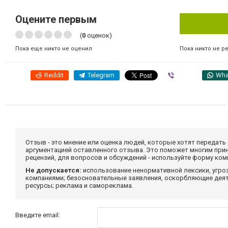
Оцените первым
(
0
оценок)
Пока никто не р
Пока еще никто не оценил
Reddit
Telegram
Viber
Wha
Отзыв - это мнение или оценка людей, которые хотят передать
аргументацией оставленного отзыва. Это поможет многим при
рецензий, для вопросов и обсуждений - используйте форму ко
Не допускается:
использование ненормативной лексики, угро
компаниями; безосновательные заявления, оскорбляющие деяте
ресурсы; реклама и самореклама.
Введите email: