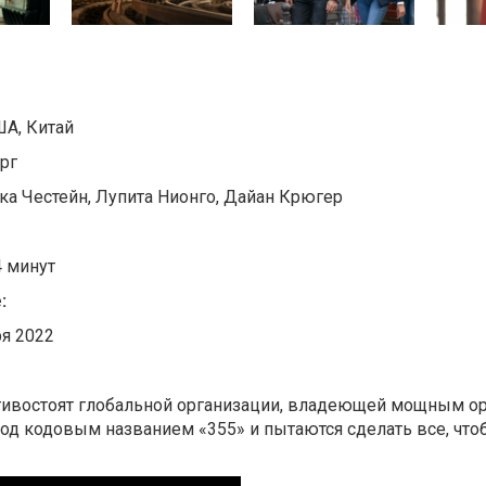
А, Китай
рг
а Честейн, Лупита Нионго, Дайан Крюгер
 минут
е:
ря 2022
тивостоят глобальной организации, владеющей мощным о
од кодовым названием «355» и пытаются сделать все, что