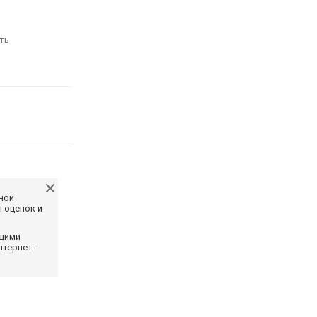
ть
ной
 оценок и
ющими
нтернет-