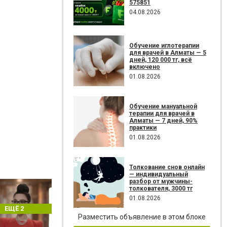
575851
04.08.2026
Обучение иглотерапии
для врачей в Алматы — 5
дней, 120 000 тг, всё
включено
01.08.2026
Обучение мануальной
терапии для врачей в
Алматы — 7 дней, 90%
практики
01.08.2026
Толкование снов онлайн
— индивидуальный
разбор от мужчины-
толкователя, 3000 тг
01.08.2026
ЕЩЁ 2
Разместить объявление в этом блоке