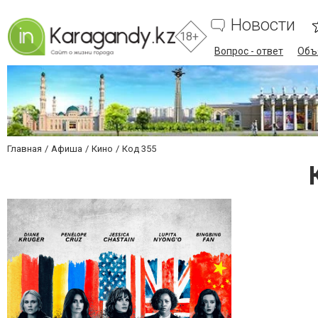
Новости
18+
Вопрос - ответ
Объ
Главная
Афиша
Кино
Код 355