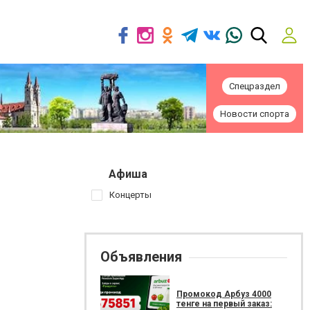
Спецраздел
Новости спорта
Афиша
Концерты
Объявления
Промокод Арбуз 4000
тенге на первый заказ: