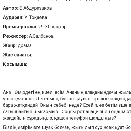
Автор:
Б.Абдуразаков
Аударған:
Ұ. Тоқаева
Премьера күні:
29-30 қаңтар
Режиссёр:
А.Салбанов
Жанр:
драма
Жас санаты:
Қосымша:
Ана... Өмірдегі ең киелі есім. Ананың алақанындағы жыл
үшін қуат көзі. Дегенмен, бүгінгі қауырт тірлікте жақын
бара жатқандай. Оның себебі неде? Есейіп, өз бетімізше
сағынбайтын шығармыз... Соңғы рет анаңызбен оңаша от
жағдайын сұрадыңыз, қашан телефон шалдыңыз?
Біздің өмірімізге шуақ болған, жығылып сүрінсек қуат