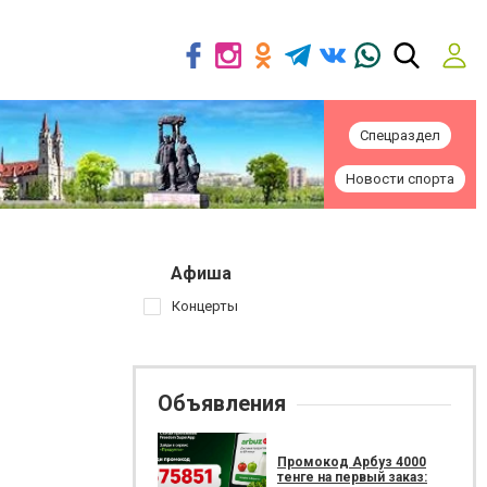
Спецраздел
Новости спорта
Афиша
Концерты
Объявления
Промокод Арбуз 4000
тенге на первый заказ: