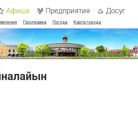
Афиша
Предприятия
Досуг
явления
Горсправка
Погода
Карта города
йналайын