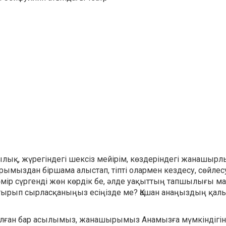
ылық, жүрегіндегі шексіз мейірім, көздеріндегі жанашырл
дарымыздан біршама алыстап, тіпті олармен кездесу, сөйлес
 өмір сүргенді жөн көрдік бе, әлде уақыттың тапшылығы м
ырып сырласқаныңыз есіңізде ме? Қашан анаңыздың қалын
 болған бар асылымыз, жанашырымыз Анамызға мүмкіндігі