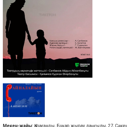
Мекен-жайы:
Қарағанды, Бұқар жырау даңғылы, 27, Сәке