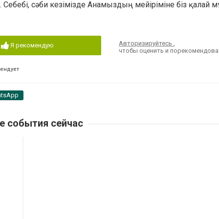
Себебі, сәби кезімізде Анамыздың мейіріміне біз қалай м
Авторизируйтесь
,
Я рекомендую
чтобы оценить и порекомендова
мендует
tsApp
е события сейчас