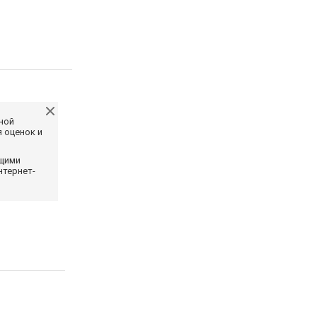
ной
 оценок и
ющими
нтернет-