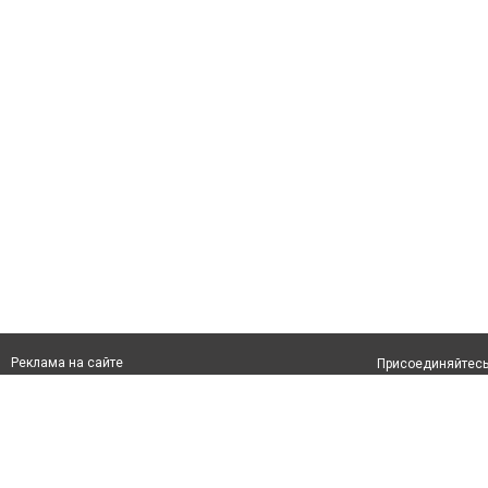
Реклама на сайте
Присоединяйтесь 
Франшиза "CitySites"
info@inkaragandy.kz
О проекте
+7 (700) 978 78 35
Свидетельство №