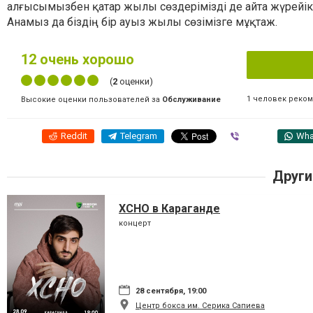
алғысымызбен қатар жылы сөздерімізді де айта жүрейік. 
Анамыз да біздің бір ауыз жылы сөзімізге мұқтаж.
12
очень хорошо
(
2
оценки)
1 человек реко
Высокие оценки пользователей за
Обслуживание
Reddit
Telegram
Viber
Wha
Други
XCHO в Караганде
концерт
28 сентября, 19:00
Центр бокса им. Серика Сапиева