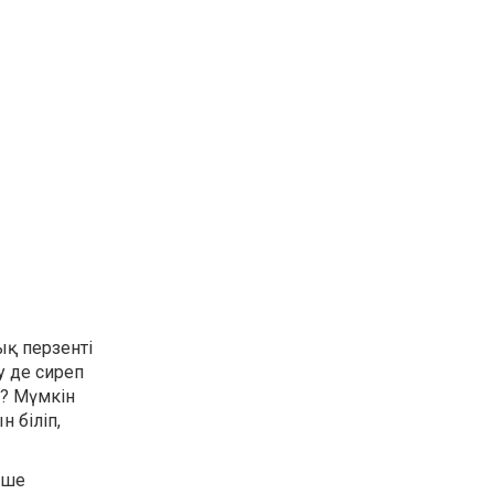
ық перзенті
у де сиреп
а? Мүмкін
 біліп,
нше