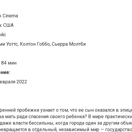
k Cinema
а:
США
ойс
ми Уоттс, Колтон Гоббо, Сьерра Молтби
84 мин
ение:
евраля 2022
ренней пробежки узнает о том, что ее сын оказался в эпиц
ва мать ради спасения своего ребенка? В мире практически
даже власти бессильны, когда города один за другим объ
ревращается в отдельный, независимый мир — государство