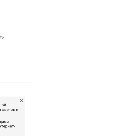
ть
ной
 оценок и
ющими
нтернет-