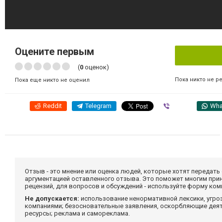
Оцените первым
(
0
оценок)
Пока никто не р
Пока еще никто не оценил
Reddit
Telegram
Viber
Wha
Отзыв - это мнение или оценка людей, которые хотят передать
аргументацией оставленного отзыва. Это поможет многим при
рецензий, для вопросов и обсуждений - используйте форму ко
Не допускается:
использование ненормативной лексики, угро
компаниями; безосновательные заявления, оскорбляющие деяте
ресурсы; реклама и самореклама.