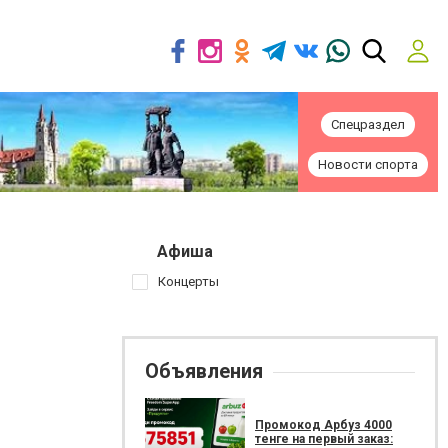
Спецраздел
Новости спорта
Афиша
Концерты
Объявления
Промокод Арбуз 4000
тенге на первый заказ: