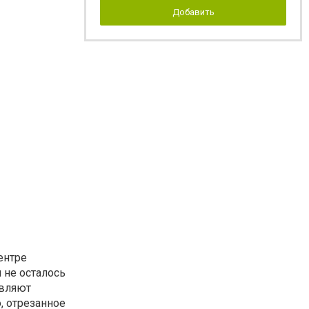
Добавить
ентре
 не осталось
являют
, отрезанное