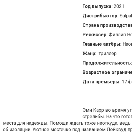
Год выпуска:
2021
Дистрибьютор:
Sulpa
Страна производств
Режиссер:
Филлип Н
Главные актёры:
Нао
Жанр:
триллер
Продолжительность:
Возрастное огранич
Дата премьеры:
17 ф
Эми Карр во время ут
стрельбы. На что гото
места для надежды. Помощи ждать тоже неоткуда, ведь 
об изоляции. Уютное местечко под названием Лейквуд п