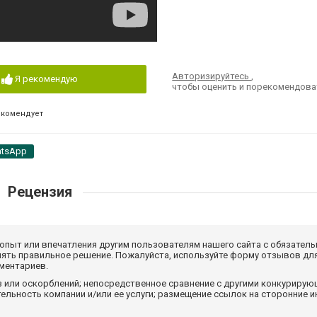
Авторизируйтесь
,
Я рекомендую
чтобы оценить и порекомендова
екомендует
tsApp
Рецензия
 опыт или впечатления другим пользователям нашего сайта с обязатель
нять правильное решение. Пожалуйста, используйте форму отзывов для
мментариев.
з или оскорблений; непосредственное сравнение с другими конкуриру
льность компании и/или ее услуги; размещение ссылок на сторонние и