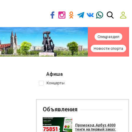
Спецраздел
Новости спорта
Афиша
Концерты
Объявления
Промокод Арбуз 4000
тенге на первый заказ: