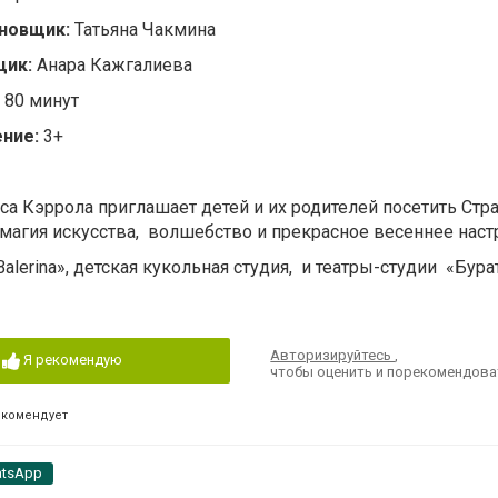
новщик:
Татьяна Чакмина
щик:
Анара Кажгалиева
80 минут
ние:
3+
са Кэррола приглашает детей и их родителей посетить Стра
, магия искусства, волшебство и прекрасное весеннее наст
alerina», детская кукольная студия, и театры-студии «Бура
Авторизируйтесь
,
Я рекомендую
чтобы оценить и порекомендова
екомендует
tsApp