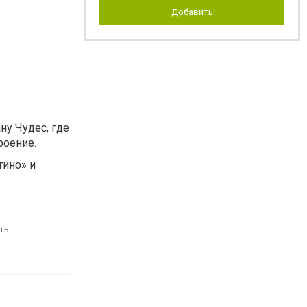
Добавить
ну Чудес, где
роение.
тино» и
ть