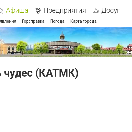
Афиша
Предприятия
Досуг
явления
Горсправка
Погода
Карта города
 чудес (КАТМК)