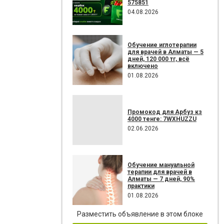
575851
04.08.2026
Обучение иглотерапии
для врачей в Алматы — 5
дней, 120 000 тг, всё
включено
01.08.2026
Промокод для Арбуз кз
4000 тенге: 7WXHUZZU
02.06.2026
Обучение мануальной
терапии для врачей в
Алматы — 7 дней, 90%
практики
01.08.2026
Разместить объявление в этом блоке