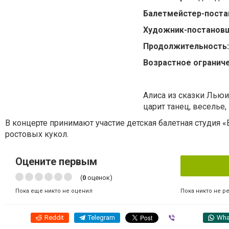
Балетмейстер-поста
Художник-постанов
Продолжительность:
Возрастное ограниче
Алиса из сказки Льюи
царит танец, веселье
В концерте принимают участие детская балетная студия «B
ростовых кукол.
Оцените первым
(
0
оценок)
Пока никто не р
Пока еще никто не оценил
Reddit
Telegram
Viber
Wha