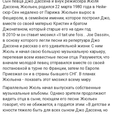
Сын певца Джо Дассена и внук режиссера Жюля
Дассена, Жюльен, родился 22 марта 1980 года в Нейи-
сюр-Сен недалеко от Парижа. Жюльен вырос в
Фешероле, в семейном имении, которое построил Джо,
вместе со своей матерью Кристин и братом
Джонатаном, который старше его на один год.
В 2010-м он ставит мюзикл «Il tait une fois… Joe Dassin»,
в основу которого легли песни из репертуара Джо
Дассена и рассказ о его удивительной жизни. С ним
Жюль и начал свою большую музыкальную карьеру,
перепевая всем известные песни отца. Разумеется, что
вначале молодой певец отправился вместе со своей
постановкой в турне по Франции, затем по Европе.
Приезжал он и в страны бывшего СНГ. В планах
Жюльена - показать этот мюзикл всему миру.
Параллельно Жюль начал выпускать собственные
музыкальные альбомы. Однако зрители продолжают
видеть отца в сыне, поющем его песни. Жюльен
говорит, что не обижается, а гордится этим: «В детстве и
юности тяжело быть для всех сыном Джо Дассена, но