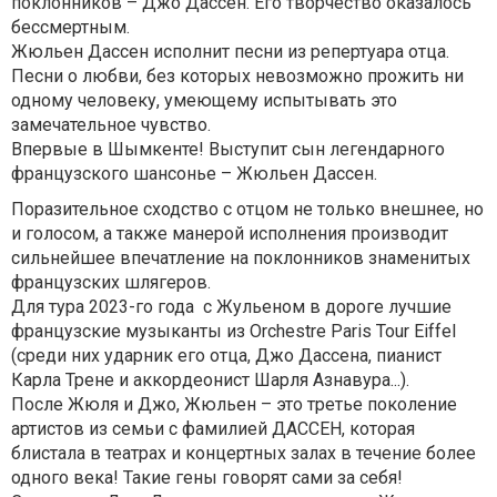
поклонников – Джо Дассен. Его творчество оказалось
бессмертным.
Жюльен Дассен исполнит песни из репертуара отца.
Песни о любви, без которых невозможно прожить ни
одному человеку, умеющему испытывать это
замечательное чувство.
Впервые в Шымкенте! Выступит сын легендарного
французского шансонье – Жюльен Дассен.
Поразительное сходство с отцом не только внешнее, но
и голосом, а также манерой исполнения производит
сильнейшее впечатление на поклонников знаменитых
французских шлягеров.
Для тура 2023-го года с Жульеном в дороге лучшие
французские музыканты из Orchestre Paris Tour Eiffel
(среди них ударник его отца, Джо Дассена, пианист
Карла Трене и аккордеонист Шарля Азнавура...).
После Жюля и Джо, Жюльен – это третье поколение
артистов из семьи с фамилией ДАССЕН, которая
блистала в театрах и концертных залах в течение более
одного века! Такие гены говорят сами за себя!