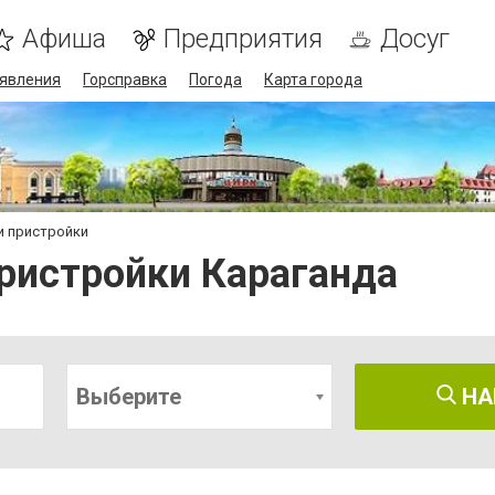
Афиша
Предприятия
Досуг
явления
Горсправка
Погода
Карта города
и пристройки
ристройки Караганда
Выберите
НА