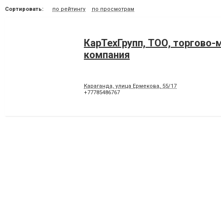
Сортировать:
по рейтингу
по просмотрам
КарТехГрупп, ТОО, торгово
компания
Караганда, улица Ермекова, 55/17
+77785486767