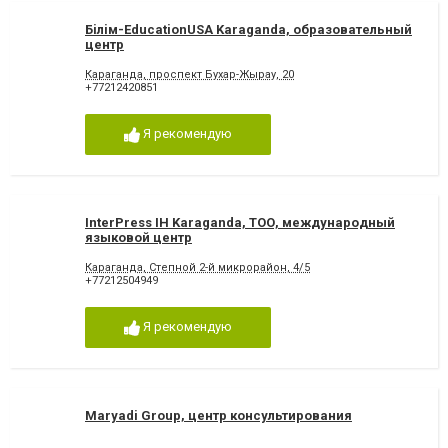
Бiлiм-EducationUSA Karaganda, образовательный
центр
Караганда, проспект Бухар-Жырау, 20
+77212420851
Я рекомендую
InterPress IH Karaganda, ТОО, международный
языковой центр
Караганда, Степной 2-й микрорайон, 4/5
+77212504949
Я рекомендую
Maryadi Group, центр консультирования