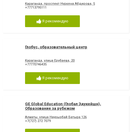
Караганда, проспект Нуркена Абдирова, 5
+77713795111
Я рекомендую
Глобус, образовательный центр
Караганда, улица Ерубаева, 20
+77770746435
Я рекомендую
GE Global Education (Глобал Эдукейшн),
Образование за рубежом
Алматы, улица Наурызбай Батыра 126
+7(727) 272 7079