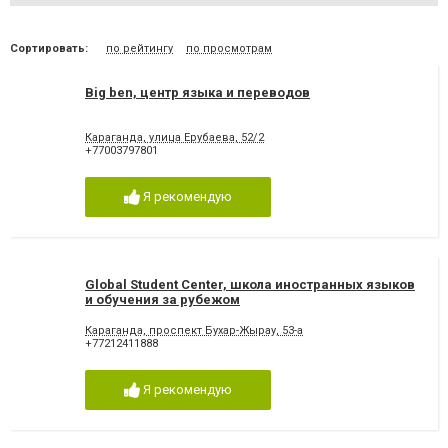
Сортировать:
по рейтингу
по просмотрам
Big ben, центр языка и переводов
Караганда, улица Ерубаева, 52/2
+77003797801
Я рекомендую
Global Student Center, школа иностранных языков
и обучения за рубежом
Караганда, проспект Бухар-Жырау, 53-а
+77212411888
Я рекомендую