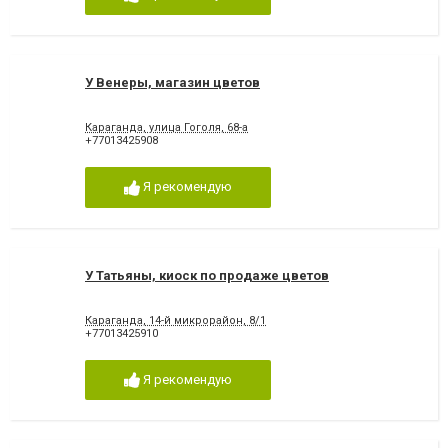
У Венеры, магазин цветов
Караганда, улица Гоголя, 68-а
+77013425908
Я рекомендую
У Татьяны, киоск по продаже цветов
Караганда, 14-й микрорайон, 8/1
+77013425910
Я рекомендую