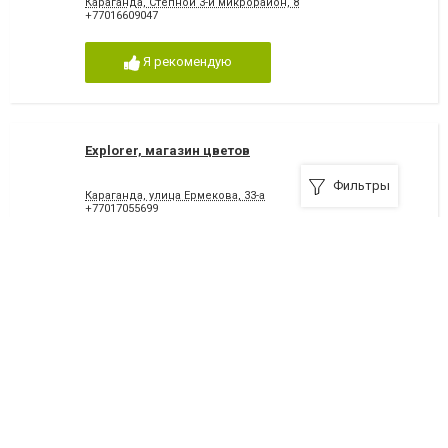
Караганда, Степной 3-й микрорайон, 8
+77016609047
Я рекомендую
Explorer, магазин цветов
Фильтры
Караганда, улица Ермекова, 33-а
+77017055699
Я рекомендую
Flora Design, флористическая компания
Караганда, проспект Республики, 20-в
+77017055700
Я рекомендую