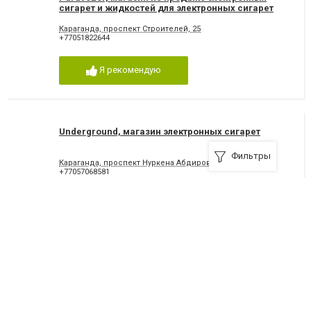
сигарет и жидкостей для электронных сигарет
Караганда, проспект Строителей, 25
+77051822644
Я рекомендую
Underground, магазин электронных сигарет
Фильтры
Караганда, проспект Нуркена Абдирова, 20/1
+77057068581
Я рекомендую
Vape bar & shop, магазин электронных
парогенераторов, жидкостей и комплектующих
Караганда, улица Ленина, 61/2
+77089107909