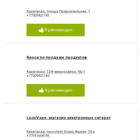
Караганда, площа Привокзальная, 1
+77009921181
Я рекомендую
Киоск по продаже продуктов
Караганда, 12-й микрорайон, 46/1
+77009921182
Я рекомендую
LeonVape, магазин электронных сигарет
Караганда, проспект Бухар-Жырау, 55-а
+77011604195