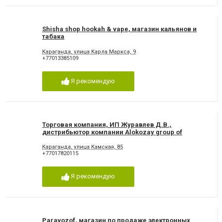
Shisha shop hookah & vape, магазин кальянов и
табака
Караганда, улица Карла Маркса, 9
+77013385109
Я рекомендую
Торговая компания, ИП Журавлев Д.В.,
дистрибьютор компании Alokozay group of
companies
Караганда, улица Камская, 85
+77017820115
Я рекомендую
Paravozof, магазин по продаже электронных