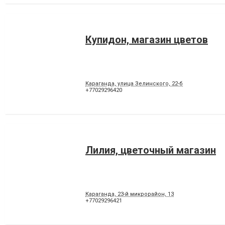
Купидон, магазин цветов
Караганда, улица Зелинского, 22-б
+77029296420
Лилия, цветочный магазин
Караганда, 23-й микрорайон, 13
+77029296421