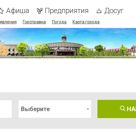
Афиша
Предприятия
Досуг
явления
Горсправка
Погода
Карта города
Выберите
НА