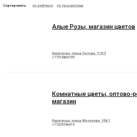
Сортировать:
по рейтингу
по просмотрам
Алые Розы, магазин цветов
Караганда, улица Орлова, 113/3
+77014869709
Комнатные цветы, оптово-
магазин
Караганда, улица Молокова, 104/1
+77029296419