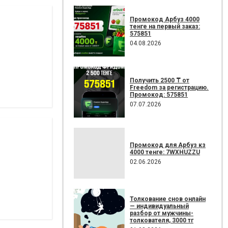
Промокод Арбуз 4000
тенге на первый заказ:
575851
04.08.2026
Получить 2500 ₸ от
Freedom за регистрацию.
Промокод: 575851
07.07.2026
Промокод для Арбуз кз
4000 тенге: 7WXHUZZU
02.06.2026
Толкование снов онлайн
— индивидуальный
разбор от мужчины-
толкователя, 3000 тг