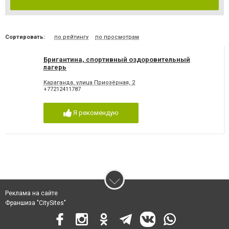
Сортировать:
по рейтингу
по просмотрам
Бригантина, спортивный оздоровительный
лагерь
Караганда, улица Приозёрная, 2
+77212411787
Я рекомендую
Реклама на сайте
Франшиза "CitySites"