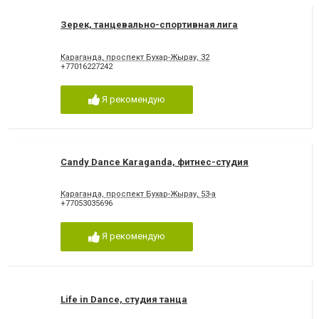
Зерек, танцевально-спортивная лига
Караганда, проспект Бухар-Жырау, 32
+77016227242
Я рекомендую
Candy Dance Karaganda, фитнес-студия
Караганда, проспект Бухар-Жырау, 53-а
+77053035696
Я рекомендую
Life in Dance, студия танца