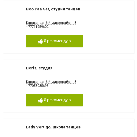
Boo Yaa Set, студия танцев
Караганда, 6-й микрорайон, 8
+77711959602
Я рекомендую
Doris, студия
Караганда, 6-й микрорайон, 8
+77053035695
Я рекомендую
Lady Vertigo, школа танцев