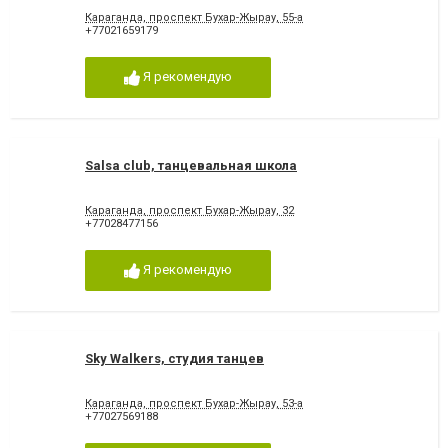
Караганда, проспект Бухар-Жырау, 55-а
+77021659179
Я рекомендую
Salsa club, танцевальная школа
Караганда, проспект Бухар-Жырау, 32
+77028477156
Я рекомендую
Sky Walkers, студия танцев
Караганда, проспект Бухар-Жырау, 53-а
+77027569188