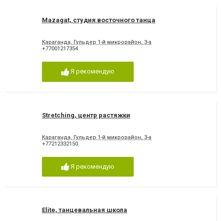
Mazagat, студия восточного танца
Караганда, Гульдер 1-й микрорайон, 3-а
+77001217354
Я рекомендую
Stretching, центр растяжки
Караганда, Гульдер 1-й микрорайон, 3-а
+77212332150
Я рекомендую
Elite, танцевальная школа