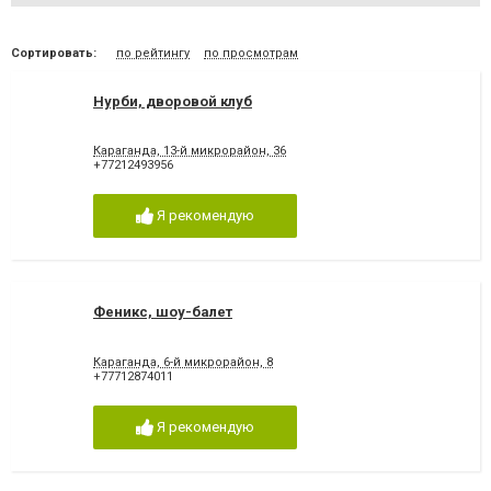
Сортировать:
по рейтингу
по просмотрам
Нурби, дворовой клуб
Караганда, 13-й микрорайон, 36
+77212493956
Я рекомендую
Феникс, шоу-балет
Караганда, 6-й микрорайон, 8
+77712874011
Я рекомендую