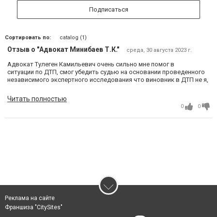
Подписаться
Сортировать по:
catalog (1)
Отзыв о "Адвокат Минибаев Т.К."
среда, 30 августа 2023 г.
Адвокат Тулеген Камильевич очень сильно мне помог в
ситуации по ДТП, смог убедить судью на основании проведенного
независимого экспертного исследования что виновник в ДТП не я,
а иной водитель. Рекомендую данного юриста как хорошего
адвоката по делам о ДТП в Караганде. Опыт работы чувствуется
Читать полностью
сразу при общении с ним.
0
0
Реклама на сайте
Франшиза "CitySites"