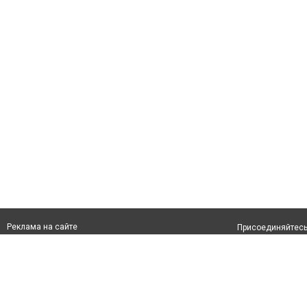
Реклама на сайте
Присоединяйтесь 
Франшиза "CitySites"
info@inkaragandy.kz
О проекте
+7 (700) 978 78 35
Свидетельство №