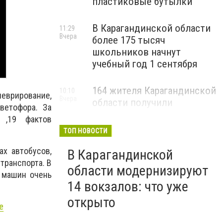
пластиковые бутылки
В Карагандинской области
11:29
Вчера
более 175 тысяч
школьников начнут
учебный год 1 сентября
164 жителя Карагандинской
10:10
еврирование,
Вчера
области получили
ветофора. За
государственные гранты на
,19 фактов
бизнес
ТОП НОВОСТИ
х автобусов,
В Карагандинской
транспорта. В
области модернизируют
х машин очень
14 вокзалов: что уже
открыто
е