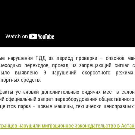
ые нарушения ПДД за период проверки – опасное ман
шеходных переходов, проезд на запрещающий сигнал с
ло выявлено 9 нарушений скоростного режима 
портных средств.
акты установки дополнительных сидячих мест в салона
й официальный запрет переоборудования общественного 
роцентов парка – новые машины, технически неисправны
транцев нарушили миграционное законодательство в Астан