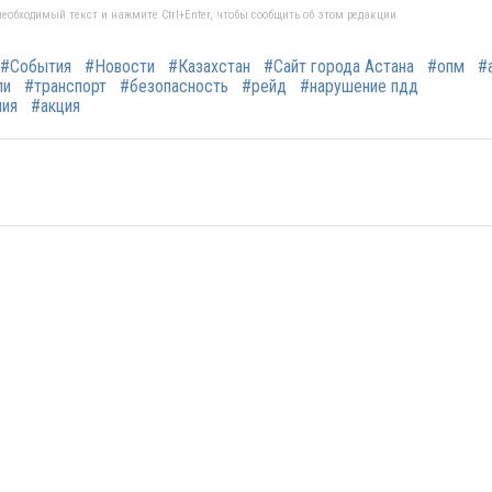
еобходимый текст и нажмите Ctrl+Enter, чтобы сообщить об этом редакции
#События
#Новости
#Казахстан
#Сайт города Астана
#опм
#
ли
#транспорт
#безопасность
#рейд
#нарушение пдд
ния
#акция