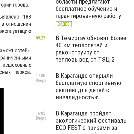
области предлагают
ории города.
бесплатное обучение и
гарантированную работу
выявлено 188
, в отношении
ВИДЕО
ксплуатацию
В Темиртау обновят более
09:27
40 км теплосетей и
зможностей».
реконструируют
раниченными
тепловывод от ТЭЦ-2
у пешеходных
сных парков.
В Караганде открыли
17:00
Вчера
бесплатную спортивную
секцию для детей с
инвалидностью
В Караганде пройдет
16:05
Вчера
экологический фестиваль
ECO FEST с призами за