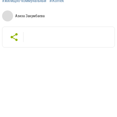
#жилищно-коммунальный
#iKomek
Азиза Закумбаева