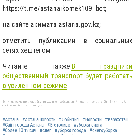
https://t.me/astanaikomek109_bot;
на сайте акимата astana.gov.kz;
отметить публикации в социальных
сетях хештегом
Читайте также:
В праздники
общественный транспорт будет работать
в усиленном режиме
Если вы заметили ошибку, выделите необходимый текст и нажмите Ctrl+Enter, чтобы
сообщить об этом редакции
#Астана
#Астана новости
#События
#Новости
#Казахстан
#Сайт города Астана
#В столице
#уборка снега
#более 13 тысяч
#снег
#уборка города
#снегоуборка