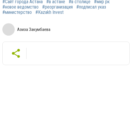
#Сайт города Астана
#в астане
#в столице
#мир рк
#новое ведомство
#реорганизация
#подписал указ
#министерство
#Kazakh Invest
Азиза Закумбаева