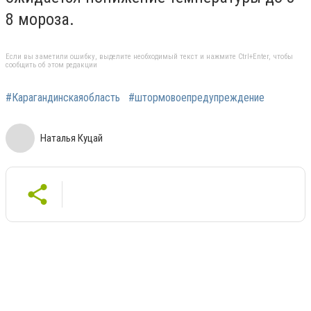
8 мороза.
Если вы заметили ошибку, выделите необходимый текст и нажмите Ctrl+Enter, чтобы
сообщить об этом редакции
#Карагандинскаяобласть
#штормовоепредупреждение
Наталья Куцай