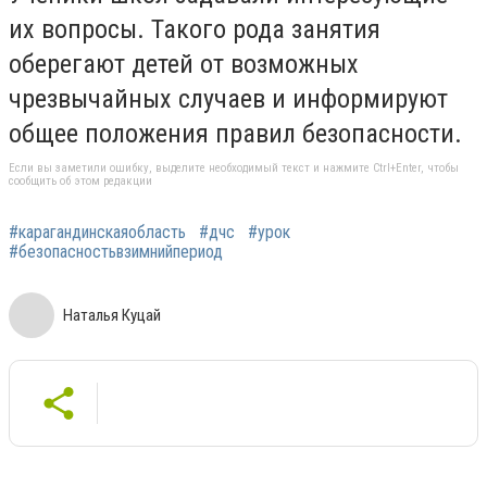
их вопросы. Такого рода занятия
оберегают детей от возможных
чрезвычайных случаев и информируют
общее положения правил безопасности.
Если вы заметили ошибку, выделите необходимый текст и нажмите Ctrl+Enter, чтобы
сообщить об этом редакции
#карагандинскаяобласть
#дчс
#урок
#безопасностьвзимнийпериод
Наталья Куцай