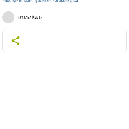
#победителиреспубликанскогоконкурса
Наталья Куцай