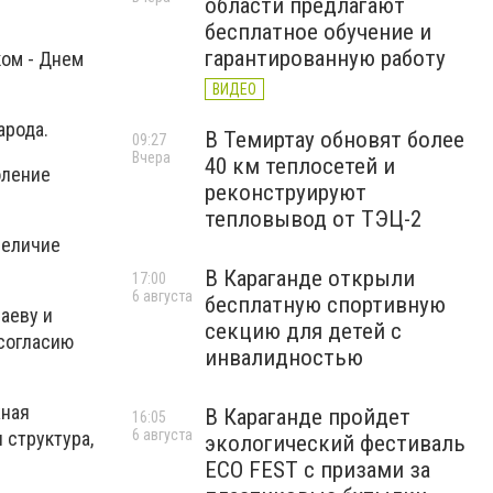
области предлагают
бесплатное обучение и
гарантированную работу
ком - Днем
ВИДЕО
арода.
В Темиртау обновят более
09:27
Вчера
40 км теплосетей и
оление
реконструируют
тепловывод от ТЭЦ-2
величие
В Караганде открыли
17:00
6 августа
бесплатную спортивную
аеву и
секцию для детей с
 согласию
инвалидностью
жная
В Караганде пройдет
16:05
6 августа
 структура,
экологический фестиваль
ECO FEST с призами за