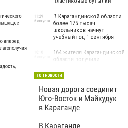
пластиковые бутылки
егического
В Карагандинской области
11:29
6 августа
слышащее
более 175 тысяч
школьников начнут
учебный год 1 сентября
о вперед.
благополучия
164 жителя Карагандинской
10:10
6 августа
области получили
государственные гранты на
адость,
бизнес
ТОП НОВОСТИ
Новая дорога соединит
Юго-Восток и Майкудук
в Караганде
В Караганде