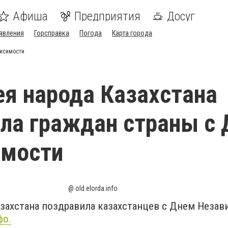
Афиша
Предприятия
Досуг
явления
Горсправка
Погода
Карта города
висимости
я народа Казахстана
ла граждан страны с
имости
@ old.elorda.info
захстана поздравила казахстанцев с Днем Незав
фо.