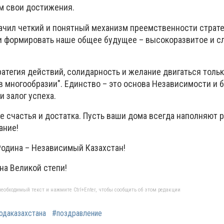
м свои достижения.
начил четкий и понятный механизм преемственности страт
 и формировать наше общее будущее – высокоразвитое и 
ратегия действий, солидарность и желание двигаться тольк
в многообразии". Единство – это основа Независимости и 
и залог успеха.
 счастья и достатка. Пусть ваши дома всегда наполняют р
ание!
Родина – Независимый Казахстан!
на Великой степи!
еобходимый текст и нажмите Ctrl+Enter, чтобы сообщить об этом редакции
одаказахстана
#поздравление