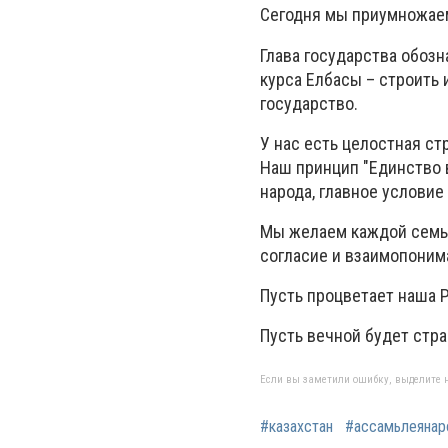
Сегодня мы приумножае
Глава государства обоз
курса Елбасы – строить
государство.
У нас есть целостная ст
Наш принцип "Единство 
народа, главное условие 
Мы желаем каждой семье
согласие и взаимопоним
Пусть процветает наша 
Пусть вечной будет стра
Если вы заметили ошибку, выделите н
#казахстан
#ассамьлеянар