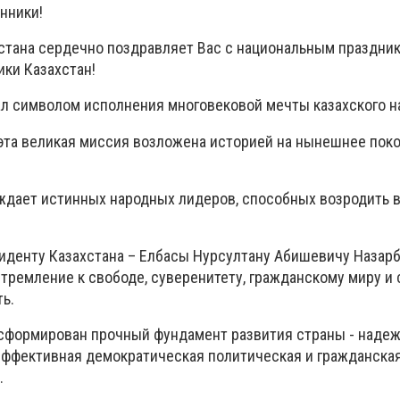
нники!
стана сердечно поздравляет Вас с национальным праздни
ки Казахстан!
л символом исполнения многовековой мечты казахского н
 эта великая миссия возложена историей на нынешнее пок
ждает истинных народных лидеров, способных возродить 
иденту Казахстана – Елбасы Нурсултану Абишевичу Назарб
стремление к свободе, суверенитету, гражданскому миру и
ь.
сформирован прочный фундамент развития страны - наде
эффективная демократическая политическая и гражданская
.