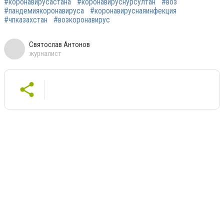
#коронавирусастана
#коронавируснурсултан
#воз
#пандемиякоронавируса
#коронавируснаяинфекция
#чпказахстан
#возкоронавирус
Святослав Антонов
журналист