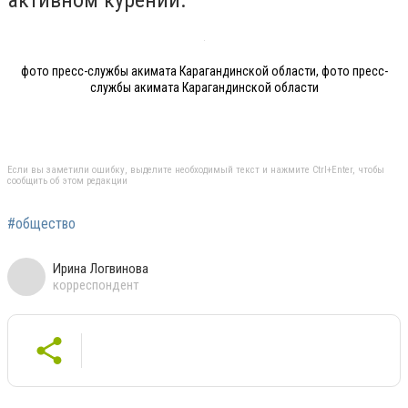
фото пресс-службы акимата Карагандинской области, фото пресс-
службы акимата Карагандинской области
Если вы заметили ошибку, выделите необходимый текст и нажмите Ctrl+Enter, чтобы
сообщить об этом редакции
#общество
Ирина Логвинова
корреспондент