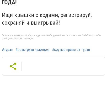
ГОДА!
Ищи крышки с кодами, регистрируй,
сохраняй и выигрывай!
Если вы заметили ошибку, выделите необходимый текст и нажмите Ctrl+Enter, чтобы
сообщить об этом редакции
#туран
#розыгрыш квартиры
#крутые призы от туран