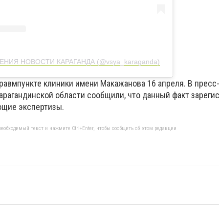
ЛЕНИЯ НОВОСТИ КАРАГАНДА (@vsya_karaganda)
равмпункте клиники имени Макажанова 16 апреля. В пресс
арагандинской области сообщили, что данный факт зарегис
ющие экспертизы.
еобходимый текст и нажмите Ctrl+Enter, чтобы сообщить об этом редакции