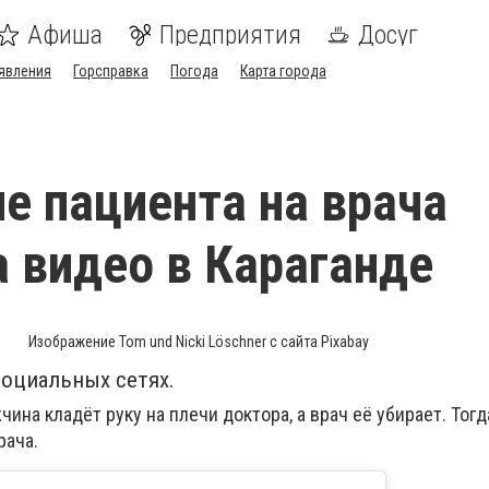
Афиша
Предприятия
Досуг
явления
Горсправка
Погода
Карта города
е пациента на врача
а видео в Караганде
Изображение Tom und Nicki Löschner с сайта Pixabay
социальных сетях.
чина кладёт руку на плечи доктора, а врач её убирает. Тог
рача.