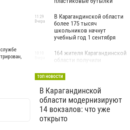
пластиковые бутылки
В Карагандинской области
11:29
Вчера
более 175 тысяч
школьников начнут
учебный год 1 сентября
-службе
164 жителя Карагандинской
10:10
трирован,
Вчера
области получили
государственные гранты на
бизнес
ТОП НОВОСТИ
В Карагандинской
области модернизируют
14 вокзалов: что уже
открыто