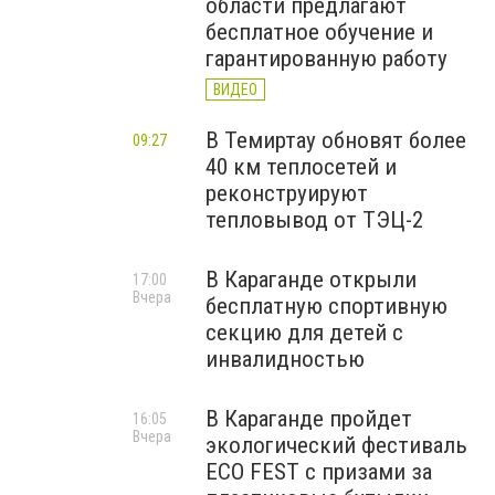
области предлагают
бесплатное обучение и
гарантированную работу
ВИДЕО
В Темиртау обновят более
09:27
40 км теплосетей и
реконструируют
тепловывод от ТЭЦ-2
В Караганде открыли
17:00
Вчера
бесплатную спортивную
секцию для детей с
инвалидностью
В Караганде пройдет
16:05
Вчера
экологический фестиваль
ECO FEST с призами за