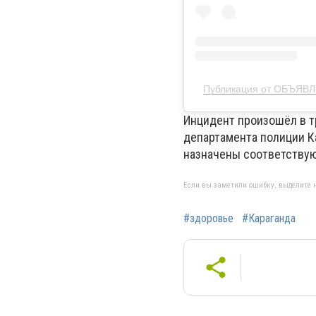
Публикация от ОБЪЯВ
Инцидент произошёл в т
департамента полиции К
назначены соответству
Если вы заметили ошибку, выделите н
#здоровье
#Караганда