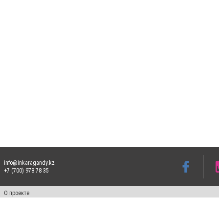
info@inkaragandy.kz
+7 (700) 978 78 35
О проекте
Свидетельство № 17811-СИ от 26 июля 2019 года