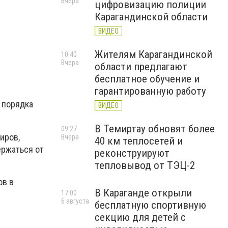
Вчера
цифровизацию полиции
Карагандинской области
ВИДЕО
Жителям Карагандинской
10:40
Вчера
области предлагают
бесплатное обучение и
гарантированную работу
 порядка
ВИДЕО
В Темиртау обновят более
09:27
иров,
Вчера
40 км теплосетей и
ержаться от
реконструируют
тепловывод от ТЭЦ-2
ов в
В Караганде открыли
17:00
6 августа
бесплатную спортивную
секцию для детей с