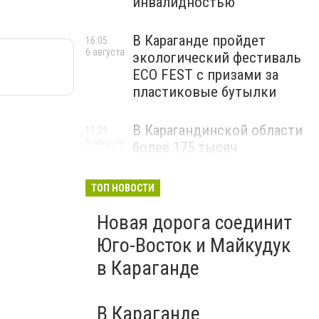
инвалидностью
В Караганде пройдет
16:05
6 августа
экологический фестиваль
ECO FEST с призами за
пластиковые бутылки
В Карагандинской области
11:29
6 августа
более 175 тысяч
школьников начнут
учебный год 1 сентября
ТОП НОВОСТИ
Новая дорога соединит
Юго-Восток и Майкудук
в Караганде
В Караганде