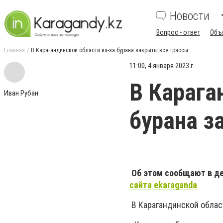
Новости
Вопрос - ответ
Объ
Главная
В Карагандинской области из-за бурана закрыты все трассы
11:00, 4 января 2023 г.
В Карага
Иван Рубан
бурана з
Об этом сообщают в де
сайта ekaraganda
В Карагандинской облас