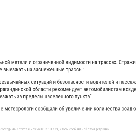
ьной метели и ограниченной видимости на трассах. Стражи
е выезжать на заснеженные трассы:
резвычайных ситуаций и безопасности водителей и пассаж
рагандинской области рекомендует автомобилистам возд
езжать за пределы населенного пункта".
нее метеорологи сообщали об увеличении количества осадк
.
еобходимый текст и нажмите Ctrl+Enter, чтобы сообщить об этом редакции