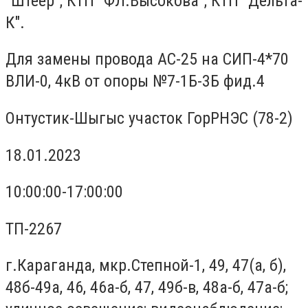
"Штеер"; КТП "ФЛ.Высокова"; КТП "Дельта-
К".
Для замены провода АС-25 на СИП-4*70
ВЛИ-0, 4кВ от опоры №7-1Б-3Б фид.4
Онтустик-Шыгыс участок ГорРНЭС (78-2)
18.01.2023
10:00:00-17:00:00
ТП-2267
г.Караганда, мкр.Степной-1, 49, 47(а, б),
48б-49а, 46, 46а-б, 47, 49б-в, 48а-б, 47а-б;