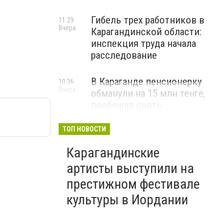
Гибель трех работников в
11:29
Вчера
Карагандинской области:
инспекция труда начала
расследование
В Караганде пенсионерку
10:36
Вчера
обманули на 15 млн тенге,
пообещав снять
«проклятие»
ТОП НОВОСТИ
ВИДЕО
Карагандинские
артисты выступили на
престижном фестивале
культуры в Иордании