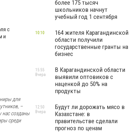
более 175 тысяч
школьников начнут
учебный год 1 сентября
оля с
164 жителя Карагандинской
10:10
м и
области получили
государственные гранты на
бизнес
В Карагандинской области
15:55
Вчера
выявили оптовиков с
наценкой до 50% на
продукты
рниры для
утников, –
Будут ли дорожать мясо в
12:50
Вчера
у нас созданы
Казахстане: в
иры среди
правительстве сделали
прогноз по ценам