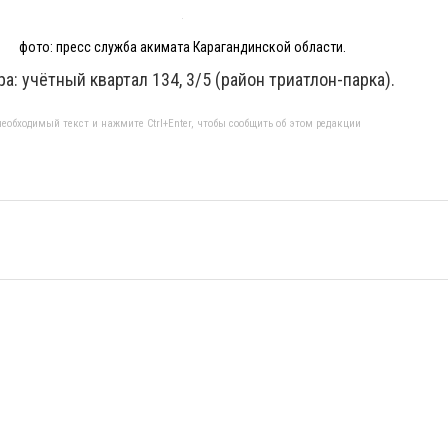
фото: пресс служба акимата Карагандинской области.
а: учётный квартал 134, 3/5 (район триатлон-парка).
еобходимый текст и нажмите Ctrl+Enter, чтобы сообщить об этом редакции