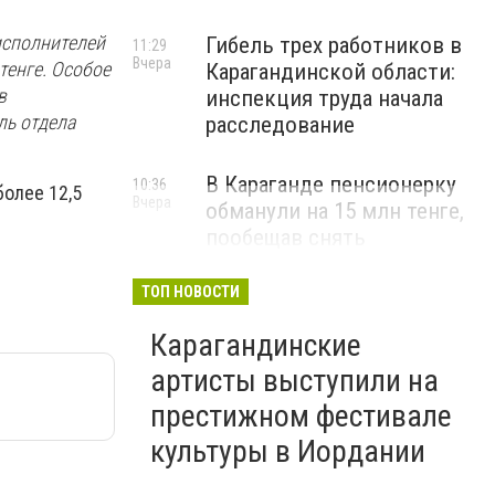
исполнителей
Гибель трех работников в
11:29
Вчера
тенге. Особое
Карагандинской области:
в
инспекция труда начала
ль отдела
расследование
В Караганде пенсионерку
10:36
олее 12,5
Вчера
обманули на 15 млн тенге,
пообещав снять
«проклятие»
ТОП НОВОСТИ
ВИДЕО
Карагандинские
артисты выступили на
престижном фестивале
культуры в Иордании