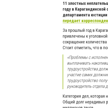
11 злостных неплатель
году в Карагандинской 
департамента юстиции 
передает корреспонден
За прошлый год в Караг
привлечены к уголовной
сокращение количества 
Стоит отметить, что в 
«Проблемы с исполнен
выплачивать накопивш
трудоустройства должн
участие самих должни
трудоустройство получ
руководитель отдела 
Категория дел, которая 
Общий долг нерадивых р
миллионов тенге.