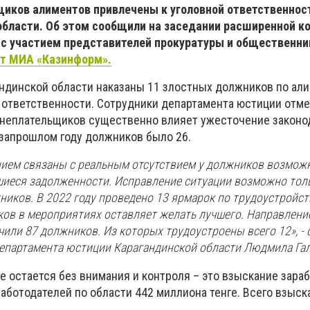
щиков алиментов привлечены к уголовной ответственнос
области. Об этом сообщили на заседании расширенной к
с участием представителей прокуратуры и общественни
т МИА «Казинформ».
андинской области наказаны 11 злостных должников по ал
 ответственности. Сотрудники департамента юстиции отмет
неплательщиков существенно влияет ужесточение законо
позапрошлом году должников было 26.
ием связаны с реальным отсутствием у должников возмож
иеся задолженности. Исправление ситуации возможно тол
иков. В 2022 году проведено 13 ярмарок по трудоустройст
ков в мероприятиях оставляет желать лучшего. Направлени
или 87 должников. Из которых трудоустроены всего 12», - 
департамента юстиции Карагандинской области Людмила Гал
не остается без внимания и контроля – это взыскание зара
аботодателей по области 442 миллиона тенге. Всего взыск