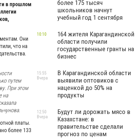
более 175 тысяч
ти в прошлом
школьников начнут
оллегии
учебный год 1 сентября
ков,
164 жителя Карагандинской
10:10
иментам. Они
области получили
или, что на
государственные гранты на
дательства.
бизнес
В Карагандинской области
ности
15:55
Вчера
выявили оптовиков с
ько путем
наценкой до 50% на
ву. При этом
продукты
е на
сказала
ьчунова.
Будут ли дорожать мясо в
12:50
Вчера
Казахстане: в
ботной платы.
правительстве сделали
ано более 133
прогноз по ценам