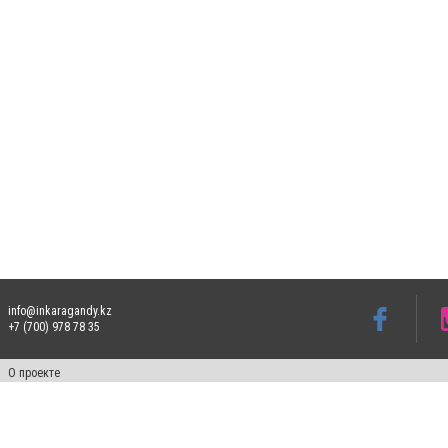
info@inkaragandy.kz
+7 (700) 978 78 35
О проекте
Свидетельство № 17811-СИ от 26 июля 2019 года
Все права защищены. Ретрансляция и цитирование материалов разрешается при ука