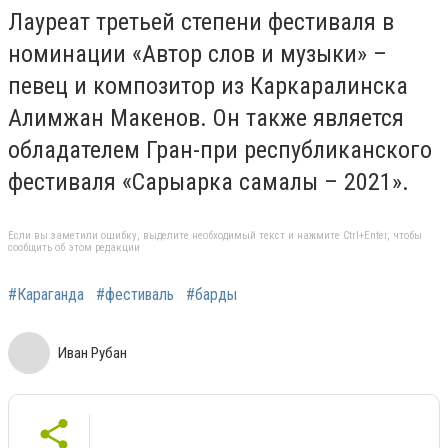
Лауреат третьей степени фестиваля в
номинации «Автор слов и музыки» –
певец и композитор из Каркаралинска
Алимжан Макенов. Он также является
обладателем Гран-при республиканского
фестиваля «Сарыарка самалы – 2021».
Если вы заметили ошибку, выделите необходимый текст и нажмите Ctrl+Enter, чтобы
сообщить об этом редакции
#Караганда
#фестиваль
#барды
Иван Рубан