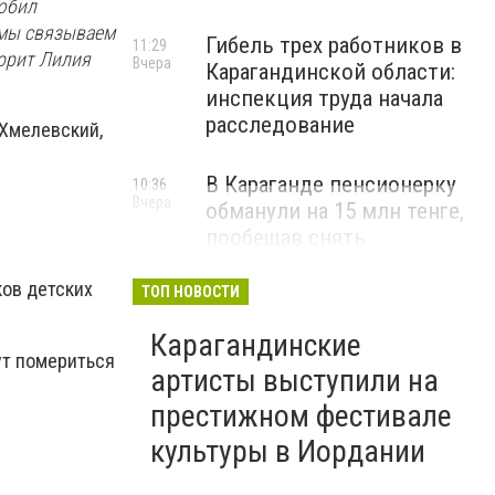
любил
 мы связываем
Гибель трех работников в
11:29
ворит Лилия
Вчера
Карагандинской области:
инспекция труда начала
расследование
 Хмелевский,
В Караганде пенсионерку
10:36
Вчера
обманули на 15 млн тенге,
пообещав снять
«проклятие»
ков детских
ТОП НОВОСТИ
ВИДЕО
Карагандинские
ут помериться
артисты выступили на
престижном фестивале
культуры в Иордании