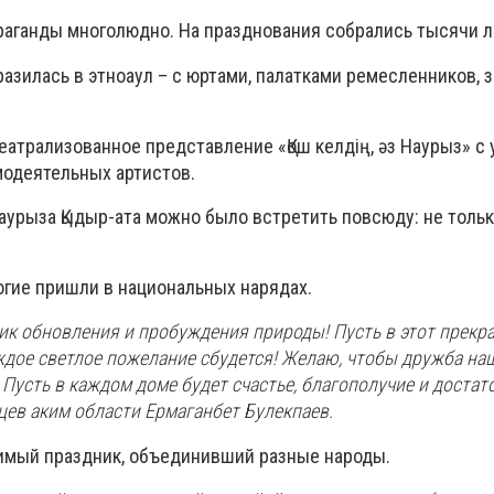
раганды многолюдно. На празднования собрались тысячи 
азилась в этноаул – с юртами, палатками ремесленников, 
еатрализованное представление «Қош келдің, әз Наурыз» с
одеятельных артистов.
урыза Қыдыр-ата можно было встретить повсюду: не только
огие пришли в национальных нарядах.
ник обновления и пробуждения природы! Пусть в этот прекр
ждое светлое пожелание сбудется! Желаю, чтобы дружба на
 Пусть в каждом доме будет счастье, благополучие и достато
цев аким области Ермаганбет Булекпаев.
имый праздник, объединивший разные народы.