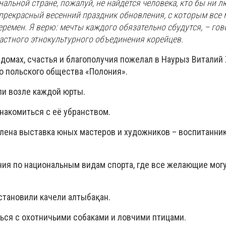
альной стране, пожалуй, не найдётся человека, кто бы ни 
 прекрасный весенний праздник обновления, с которым все
ремен. Я верю: мечты каждого обязательно сбудутся, – го
астного этнокультурного объединения корейцев.
 домах, счастья и благополучия пожелал в Наурыз Виталий
о польского общества «Полония».
ли возле каждой юрты.
накомиться с её убранством.
влена выставка юных мастеров и художников – воспитанни
ния по национальным видам спорта, где все желающие мог
становили качели алтыбақан.
ся с охотничьими собаками и ловчими птицами.