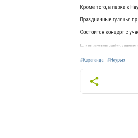
Кроме того, в парке к Н
Праздничные гулянья п
Состоится концерт с уч
Если вы заметили ошибку, выделите н
#Караганда
#Наурыз