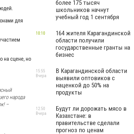
более 175 тысяч
людей.
школьников начнут
учебный год 1 сентября
зонами для
164 жителя Карагандинской
10:10
 участием
области получили
государственные гранты на
бизнес
 на сцене, но
В Карагандинской области
15:55
Вчера
выявили оптовиков с
наценкой до 50% на
асный
продукты
шего народа
к! –
Будут ли дорожать мясо в
12:50
Вчера
Казахстане: в
правительстве сделали
прогноз по ценам