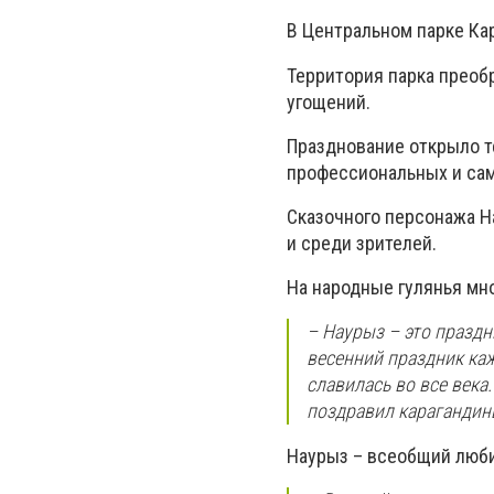
В Центральном парке Ка
Территория парка преобр
угощений.
Празднование открыло т
профессиональных и сам
Сказочного персонажа На
и среди зрителей.
На народные гулянья мн
– Наурыз – это празд
весенний праздник ка
славилась во все века.
поздравил карагандин
Наурыз – всеобщий люб