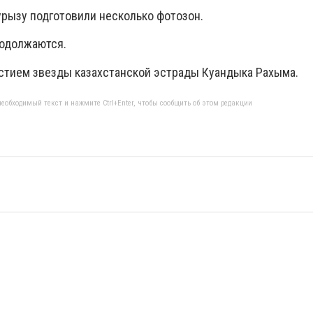
аурызу подготовили несколько фотозон.
родолжаются.
астием звезды казахстанской эстрады Куандыка Рахыма.
еобходимый текст и нажмите Ctrl+Enter, чтобы сообщить об этом редакции