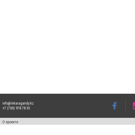
info@inkaragandy.kz
+7 (700) 978 78 35
О проекте
Свидетельство № 17811-СИ от 26 июля 2019 года