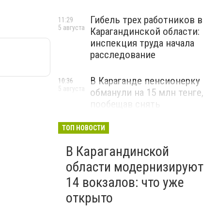
Гибель трех работников в
11:29
5 августа
Карагандинской области:
инспекция труда начала
расследование
В Караганде пенсионерку
10:36
5 августа
обманули на 15 млн тенге,
пообещав снять
«проклятие»
ТОП НОВОСТИ
ВИДЕО
В Карагандинской
области модернизируют
14 вокзалов: что уже
открыто