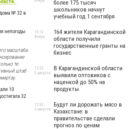
Вчера
бласти.
более 175 тысяч
школьников начнут
 дома № 32 в
учебный год 1 сентября
мя непогоды
164 жителя Карагандинской
10:10
Вчера
области получили
государственные гранты на
ого масштаба.
бизнес
ансирование
олько те
В Карагандинской области
15:55
ативный штаб
5 августа
выявили оптовиков с
миртау.
наценкой до 50% на
продукты
дали 10
достигала 32
Будут ли дорожать мясо в
12:50
5 августа
Казахстане: в
правительстве сделали
прогноз по ценам