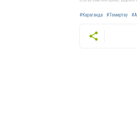
Если вы заметили ошибку, выделите н
#Караганда
#Темиртау
#А