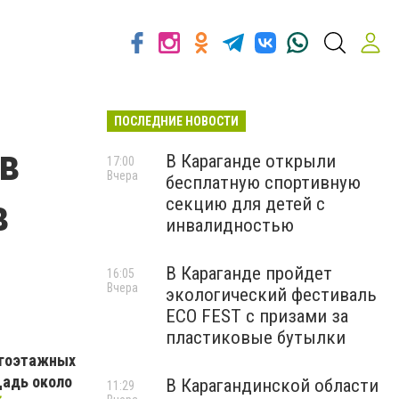
ПОСЛЕДНИЕ НОВОСТИ
в
В Караганде открыли
17:00
Вчера
бесплатную спортивную
в
секцию для детей с
инвалидностью
В Караганде пройдет
16:05
Вчера
экологический фестиваль
ECO FEST с призами за
пластиковые бутылки
огоэтажных
щадь около
В Карагандинской области
11:29