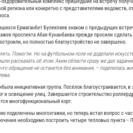
о-оздоровительный комплекс пришедшие на встречу получ
вой региона или конкретно с представителями ведомств, о
роса.
вшихся Ермаганбет Булекпаев знаком с предыдущих встреч
тажек проспекта Абая Кунанбаева прежде просили сделать
остроили, но полностью благоустройство не завершено.
лять. Помогли. Но на футбольном поле не доделали искусст
шли рассказать об этом. Аким области сразу же дал задани
 что обращение не останется без внимания, – поделилась ж
лева.
ибыла инициативная группа. Посёлок благоустраивается, в 
г и освещение улиц. Завершается строительство роллердр
тся многофункциональный корт.
ию подключены многоэтажки, но теперь встал вопрос с ча
лючения необходимо построить четыре тепловых пункта – П