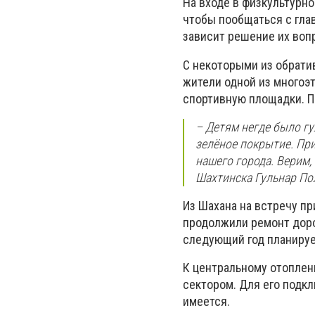
На входе в физкультурн
чтобы пообщаться с гла
зависит решение их воп
С некоторыми из обрати
жители одной из многоэ
спортивную площадки. П
– Детям негде было гу
зелёное покрытие. При
нашего города. Верим,
Шахтинска Гульнар По
Из Шахана на встречу пр
продолжили ремонт доро
следующий год планируе
К центральному отоплен
сектором. Для его подк
имеется.