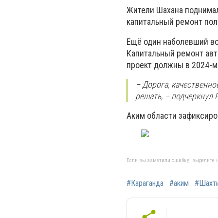
Жители Шахана поднимал
капитальный ремонт пол
Ещё один наболевший воп
Капитальный ремонт авто
проект должны в 2024-м
– Дорога, качественно
решать, – подчеркнул 
Аким области зафиксиро
Если вы заметили ошибку, выделите н
#Караганда
#аким
#Шахт