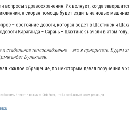
и вопросы здравоохранения. Их волнует, когда завершитс
иклиники, а скорая помощь будет ездить на новых машинах
рос – состояние дороги, которая ведёт в Шахтинск и Шах
дороги Караганда – Сарань – Шахтинск начали в этом году
.
е и стабильное теплоснабжение – это в приоритете. Будем э
Ермаганбет Булекпаев.
вал каждое обращение, по некоторым давал поручения в х
еобходимый текст и нажмите Ctrl+Enter, чтобы сообщить об этом редакции
инск