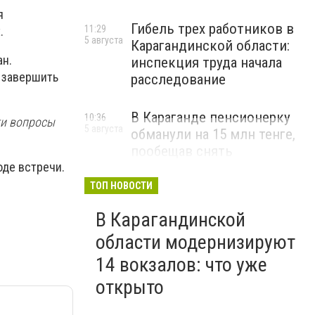
я
Гибель трех работников в
11:29
.
5 августа
Карагандинской области:
ан.
инспекция труда начала
, завершить
расследование
В Караганде пенсионерку
10:36
ти вопросы
5 августа
обманули на 15 млн тенге,
пообещав снять
оде встречи.
«проклятие»
ТОП НОВОСТИ
ВИДЕО
В Карагандинской
области модернизируют
14 вокзалов: что уже
открыто