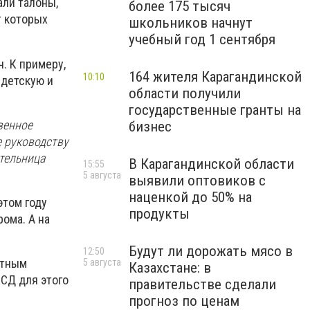
али талоны,
более 175 тысяч
т которых
школьников начнут
учебный год 1 сентября
. К примеру,
164 жителя Карагандинской
10:10
 детскую и
области получили
государственные гранты на
венное
бизнес
е руководству
ительница
В Карагандинской области
15:55
5 августа
выявили оптовиков с
наценкой до 50% на
этом году
продукты
ома. А на
Будут ли дорожать мясо в
12:50
стным
5 августа
Казахстане: в
СД для этого
правительстве сделали
прогноз по ценам