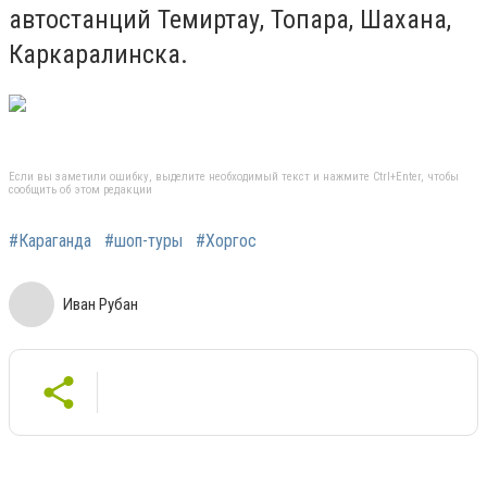
автостанций Темиртау, Топара, Шахана,
Каркаралинска.
Если вы заметили ошибку, выделите необходимый текст и нажмите Ctrl+Enter, чтобы
сообщить об этом редакции
#Караганда
#шоп-туры
#Хоргос
Иван Рубан