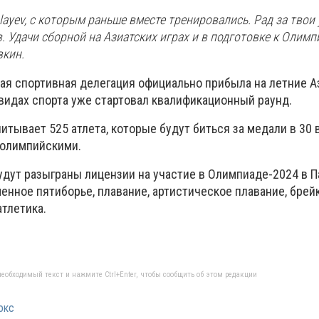
layev, с которым раньше вместе тренировались. Рад за твои 
. Удачи сборной на Азиатских играх и в подготовке к Олимпи
вкин.
кая спортивная делегация официально прибыла на летние А
 видах спорта уже стартовал квалификационный раунд.
итывает 525 атлета, которые будут биться за медали в 30 
 олимпийскими.
удут разыграны лицензии на участие в Олимпиаде-2024 в П
менное пятиборье, плавание, артистическое плавание, брейк
атлетика.
еобходимый текст и нажмите Ctrl+Enter, чтобы сообщить об этом редакции
окс