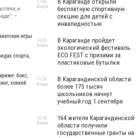
В Караганде открыли
17:00
Вчера
бесплатную спортивную
успехи, и
секцию для детей с
аде", —
инвалидностью
зиатские игры
В Караганде пройдет
16:05
Вчера
экологический фестиваль
ECO FEST с призами за
видах спорта,
пластиковые бутылки
ариже: бокс,
В Карагандинской области
11:29
инг, хоккей
Вчера
более 175 тысяч
школьников начнут
учебный год 1 сентября
164 жителя Карагандинской
10:10
Вчера
области получили
государственные гранты на