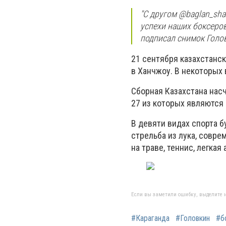
"С другом @baglan_sha
успехи наших боксеров
подписал снимок Голо
21 сентября казахстанс
в Ханчжоу. В некоторых
Сборная Казахстана насч
27 из которых являются
В девяти видах спорта б
стрельба из лука, совре
на траве, теннис, легкая 
Если вы заметили ошибку, выделите н
#Караганда
#Головкин
#б