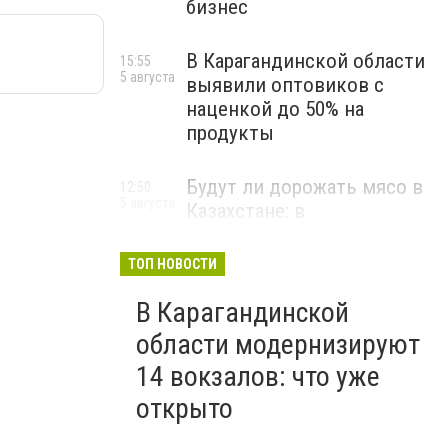
бизнес
В Карагандинской области
15:55
5 августа
выявили оптовиков с
наценкой до 50% на
продукты
Будут ли дорожать мясо в
12:50
5 августа
Казахстане: в
правительстве сделали
прогноз по ценам
ТОП НОВОСТИ
В Карагандинской
области модернизируют
14 вокзалов: что уже
открыто