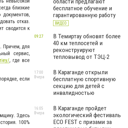
ть невысокой
области предлагают
сегда близкие
бесплатное обучение и
 документов,
гарантированную работу
довать отказ.
ВИДЕО
ит сводится к
В Темиртау обновят более
09:27
40 км теплосетей и
. Причем, для
реконструируют
ьный сервис,
тепловывод от ТЭЦ-2
riey/
, где все
В Караганде открыли
17:00
Вчера
порядке, если
бесплатную спортивную
секцию для детей с
инвалидностью
В Караганде пройдет
16:05
Вчера
экологический фестиваль
мщику. Здесь
ECO FEST с призами за
история. 100%