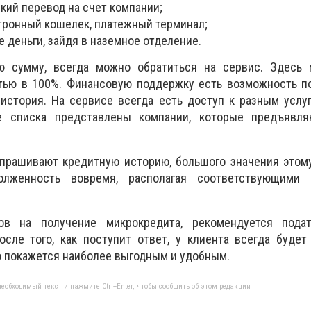
кий перевод на счет компании;
тронный кошелек, платежный терминал;
 деньги, зайдя в наземное отделение.
ю сумму, всегда можно обратиться на сервис. Здесь 
тью в 100%. Финансовую поддержку есть возможность по
 история. На сервисе всегда есть доступ к разным усл
ве списка представлены компании, которые предъявл
апрашивают кредитную историю, большого значения этом
долженность вовремя, располагая соответствующими
в на получение микрокредита, рекомендуется подат
осле того, как поступит ответ, у клиента всегда буде
то покажется наиболее выгодным и удобным.
еобходимый текст и нажмите Ctrl+Enter, чтобы сообщить об этом редакции