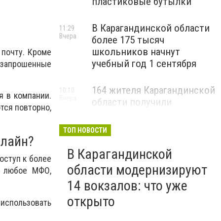
пластиковые бутылки
В Карагандинской области
11:29
Вчера
более 175 тысяч
школьников начнут
 почту. Кроме
учебный год 1 сентября
 запрошенные
164 жителя Карагандинской
10:10
я в компании.
Вчера
области получили
тся повторно,
государственные гранты на
бизнес
ТОП НОВОСТИ
нлайн?
В Карагандинской
оступ к более
области модернизируют
и любое МФО,
14 вокзалов: что уже
открыто
использовать