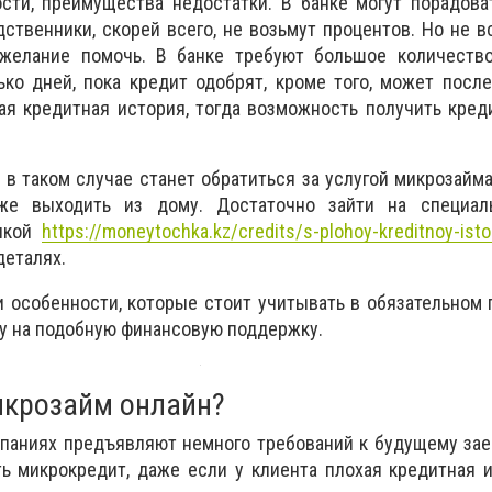
сти, преимущества недостатки. В банке могут порадова
дственники, скорей всего, не возьмут процентов. Но не в
желание помочь. В банке требуют большое количество
ко дней, пока кредит одобрят, кроме того, может после
ая кредитная история, тогда возможность получить кред
 таком случае станет обратиться за услугой микрозайма
же выходить из дому. Достаточно зайти на специал
лкой
https://moneytochka.kz/credits/s-plohoy-kreditnoy-isto
деталях.
особенности, которые стоит учитывать в обязательном 
ку на подобную финансовую поддержку.
икрозайм онлайн?
паниях предъявляют немного требований к будущему зае
ь микрокредит, даже если у клиента плохая кредитная 