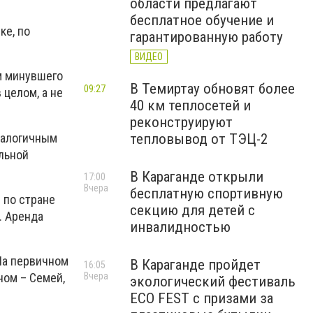
области предлагают
бесплатное обучение и
ке, по
гарантированную работу
ВИДЕО
м минувшего
В Темиртау обновят более
09:27
 целом, а не
40 км теплосетей и
реконструируют
аналогичным
тепловывод от ТЭЦ-2
альной
В Караганде открыли
17:00
Вчера
бесплатную спортивную
 по стране
секцию для детей с
. Аренда
инвалидностью
 На первичном
В Караганде пройдет
16:05
ном – Семей,
Вчера
экологический фестиваль
ECO FEST с призами за