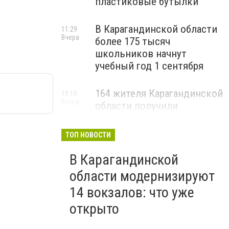
пластиковые бутылки
В Карагандинской области
11:29
Вчера
более 175 тысяч
школьников начнут
учебный год 1 сентября
164 жителя Карагандинской
10:10
Вчера
области получили
государственные гранты на
бизнес
ТОП НОВОСТИ
В Карагандинской
области модернизируют
14 вокзалов: что уже
открыто