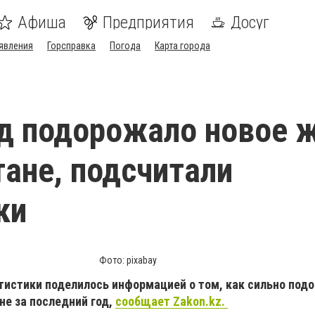
Афиша
Предприятия
Досуг
явления
Горсправка
Погода
Карта города
од подорожало новое 
тане, подсчитали
ки
Фото: pixabay
тистики поделилось информацией о том, как сильно под
не за последний год,
сообщает Zakon.kz.