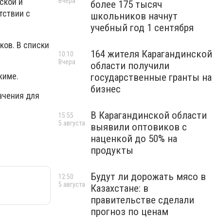
Вчера
ской и
более 175 тысяч
тствии с
школьников начнут
учебный год 1 сентября
ков. В списки
164 жителя Карагандинской
10:10
Вчера
области получили
жиме.
государственные гранты на
бизнес
ачения для
В Карагандинской области
15:55
5 августа
выявили оптовиков с
наценкой до 50% на
продукты
Будут ли дорожать мясо в
12:50
5 августа
Казахстане: в
правительстве сделали
прогноз по ценам