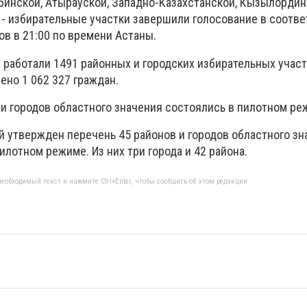
юбинской, Атырауской, Западно-Казахстанской, Кызылордин
 - избирательные участки завершили голосование в соотве
в в 21:00 по времени Астаны.
 работали 1491 районных и городских избирательных участ
ено 1 062 327 граждан.
и городов областного значения состоялись в пилотном ре
й утвержден перечень 45 районов и городов областного зн
лотном режиме. Из них три города и 42 района.
еобходимый текст и нажмите Ctrl+Enter, чтобы сообщить об этом редакции