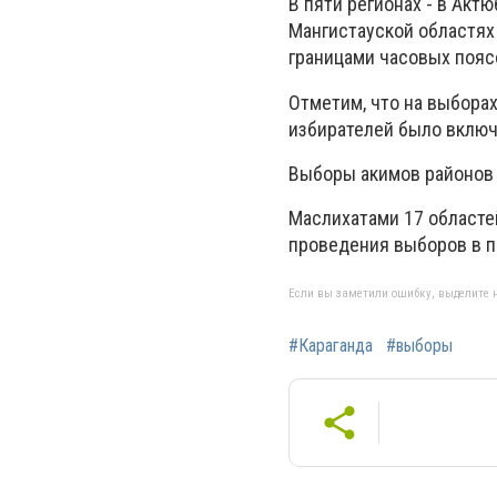
В пяти регионах - в Акт
Мангистауской областях
границами часовых поясо
Отметим, что на выборах
избирателей было включ
Выборы акимов районов 
Маслихатами 17 областе
проведения выборов в пи
Если вы заметили ошибку, выделите н
#Караганда
#выборы