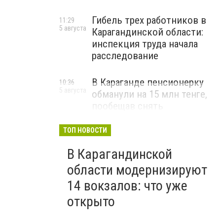
Гибель трех работников в
11:29
5 августа
Карагандинской области:
инспекция труда начала
расследование
В Караганде пенсионерку
10:36
5 августа
обманули на 15 млн тенге,
пообещав снять
«проклятие»
ТОП НОВОСТИ
ВИДЕО
В Карагандинской
области модернизируют
14 вокзалов: что уже
открыто