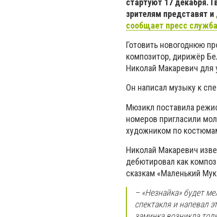
стартуют 17 декабря. 
зрителям представят и 
сообщает пресс служба
Готовить новогоднюю про
композитор, дирижёр Бе
Николай Макаревич для 
Он написал музыку к спе
Мюзикл поставила режис
номеров пригласили мол
художником по костюмам
Николай Макаревич изве
дебютировал как композ
сказкам «Маленький Мук»
– «Незнайка» будет м
спектакля и напевал э
заминка возникла тольк