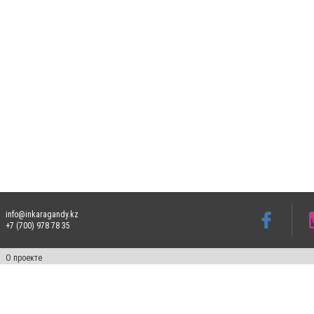
info@inkaragandy.kz
+7 (700) 978 78 35
О проекте
Свидетельство № 17811-СИ от 26 июля 2019 года
Все права защищены. Ретрансляция и цитирование материалов разрешается при ука