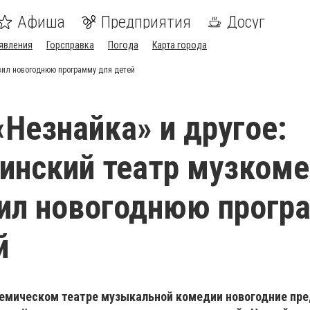
Афиша
Предприятия
Досуг
явления
Горсправка
Погода
Карта города
вил новогоднюю программу для детей
Незнайка» и другое:
инский театр музком
ил новогоднюю прогр
й
емическом театре музыкальной комедии новогодние пр