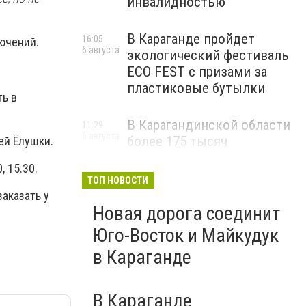
инвалидностью
В Караганде пройдет
16:05
ючений.
6 августа
экологический фестиваль
ECO FEST с призами за
пластиковые бутылки
ть в
В Карагандинской области
11:29
6 августа
более 175 тысяч
ей Ёлушки.
школьников начнут
, 15.30.
учебный год 1 сентября
ТОП НОВОСТИ
заказать у
Новая дорога соединит
Юго-Восток и Майкудук
в Караганде
В Караганде