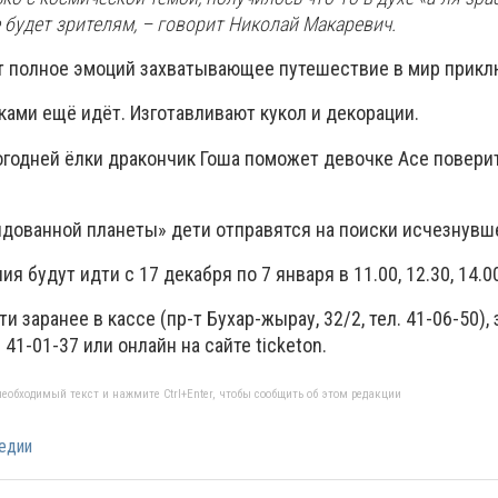
е будет зрителям, – говорит Николай Макаревич.
 полное эмоций захватывающее путешествие в мир прикл
ками ещё идёт. Изготавливают кукол и декорации.
огодней ёлки дракончик Гоша поможет девочке Асе повери
лдованной планеты» дети отправятся на поиски исчезнувш
 будут идти с 17 декабря по 7 января в 11.00, 12.30, 14.00
заранее в кассе (пр-т Бухар-жырау, 32/2, тел. 41-06-50), 
 41-01-37 или онлайн на сайте ticketon.
еобходимый текст и нажмите Ctrl+Enter, чтобы сообщить об этом редакции
едии