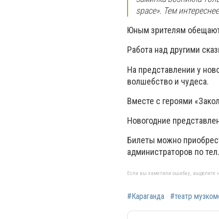
space». Тем интересне
Юным зрителям обещают
Работа над другими сказ
На представлении у нов
волшебство и чудеса.
Вместе с героями «Зако
Новогодние представления
Билеты можно приобрести 
администраторов по тел.
Если вы заметили ошибку, выделите н
#Караганда
#театр музком