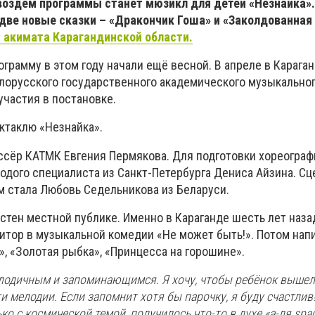
Гвоздём программы станет мюзикл для детей «Незнайка
две новые сказки – «Дракончик Гоша» и «Заколдованная 
 акимата Карагандинской области.
грамму в этом году начали ещё весной. В апреле в Карага
лорусского государственного академического музыкальног
участия в постановке.
ктаклю «Незнайка».
сёр КАТМК Евгения Пермякова. Для подготовки хореограф
одого специалиста из Санкт-Петербурга Дениса Айзина. Сц
 стала Любовь Седельникова из Беларуси.
стен местной публике. Именно в Караганде шесть лет наза
итор в музыкальной комедии «Не может быть!». Потом нап
, «Золотая рыбка», «Принцесса на горошине».
елодичным и запоминающимся. Я хочу, чтобы ребёнок вышел
ти мелодии. Если запомнит хотя бы парочку, я буду счастли
о с космической темой, получилось что-то в духе «а-ля spac