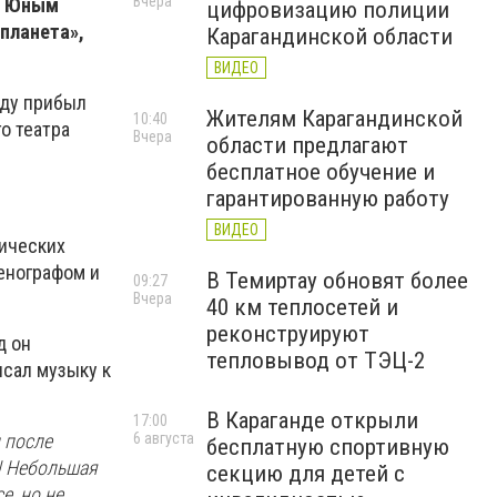
Вчера
». Юным
цифровизацию полиции
планета»,
Карагандинской области
ВИДЕО
нду прибыл
Жителям Карагандинской
10:40
о театра
Вчера
области предлагают
бесплатное обучение и
гарантированную работу
ВИДЕО
ических
енографом и
В Темиртау обновят более
09:27
Вчера
40 км теплосетей и
реконструируют
д он
тепловывод от ТЭЦ-2
исал музыку к
В Караганде открыли
17:00
 после
6 августа
бесплатную спортивную
в! Небольшая
секцию для детей с
e, но не