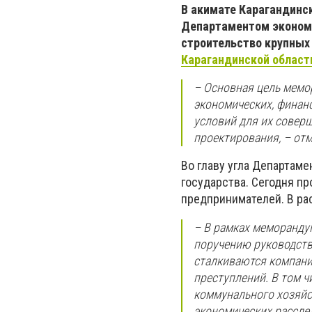
В акимате Карагандинс
Департаментом экономи
строительство крупных
Карагандинской област
– Основная цель мемо
экономических, финан
условий для их совер
проектирования, – от
Во главу угла Департам
государства. Сегодня п
предпринимателей. В ра
– В рамках меморанду
поручению руководств
сталкиваются компани
преступлений. В том 
коммунального хозяйст
экономических рассле