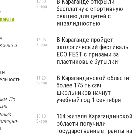
В Караганде открыли
17:00
Вчера
бесплатную спортивную
о
секцию для детей с
кимата
инвалидностью
е
В Караганде пройдет
16:05
Вчера
ричин и
экологический фестиваль
ECO FEST с призами за
пластиковые бутылки
 и
В Карагандинской области
11:29
тельность
Вчера
более 175 тысяч
школьников начнут
мм. По
учебный год 1 сентября
ыми
онных
164 жителя Карагандинской
10:10
жилищно-
Вчера
области получили
а
государственные гранты на