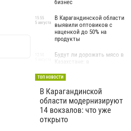
бизнес
В Карагандинской области
15:55
5 августа
выявили оптовиков с
наценкой до 50% на
продукты
Будут ли дорожать мясо в
12:50
5 августа
Казахстане: в
правительстве сделали
прогноз по ценам
ТОП НОВОСТИ
В Карагандинской
области модернизируют
14 вокзалов: что уже
открыто