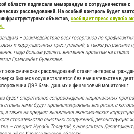
кой области подписали меморандум о сотрудничестве с
ческих расследований. На особый контроль будет взят
 инфраструктурных объектов,
сообщает пресс служба а
и.
рандума – взаимодействие всех госорганов по профилактик
совых и коррупционных преступлений, а также устранение п
шения. Надо больше уделять внимания проектам на стадии
метил Ермаганбет Булекпаев.
ент экономических расследований ставит интересы граждан
роверка бизнеса осуществляется без вмешательства в дея
споряжении ДЭР базы данных и финансовый мониторинг.
ма будет оперативное сопровождение национальных програ
а страны нами будут проанализированы все риски, с котор
и, а также на предмет выявления экономических коррупци
числе строительство очистных сооружений, реконструкция 
ва, – говорит Нураби Толеутай, руководитель Департамент
дований по Карагандинской области.