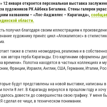
» 12 января откроется персональная выставка заслужен
за художников РК Айбека Бегалина. Стены галереи украс
дним названием – «Лос-Анджелес – Караганда»,
сообщае
ндинской области.
сть получил благодаря своим иллюстрациям к произведени
знание художнику принёс цикл «Апокалипсис» в стилистик
ма.
тает также в стилях неомодерна, реализма и в собственно
как автора герба Караганды. Его картинами оформлены дис
а времени». Полотна находятся в частных коллекциях и му
онии, Франции, Израиля, Англии, США, Германии, Италии, Рос
оторые будут представлены на новой выставке, написаны в
 почти 8 лет. В Караганду вернулся в прошлом году и хочу 
 удалось довести до совершенства свою графику. У меня б
 Я сделал ее чище, в техническом понимании.