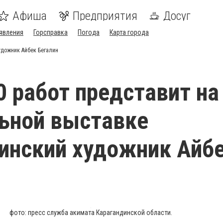
Афиша
Предприятия
Досуг
явления
Горсправка
Погода
Карта города
удожник Айбек Бегалин
0 работ представит на
ьной выставке
инский художник Айб
фото: пресс служба акимата Карагандинской области.