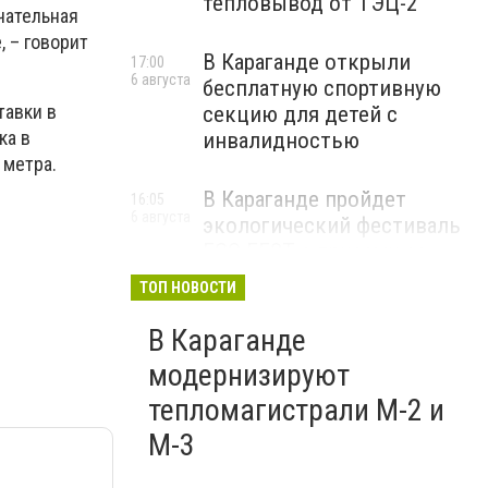
тепловывод от ТЭЦ-2
чательная
, – говорит
В Караганде открыли
17:00
6 августа
бесплатную спортивную
тавки в
секцию для детей с
ка в
инвалидностью
 метра.
В Караганде пройдет
16:05
6 августа
экологический фестиваль
ECO FEST с призами за
пластиковые бутылки
ТОП НОВОСТИ
В Караганде
модернизируют
тепломагистрали М-2 и
М-3