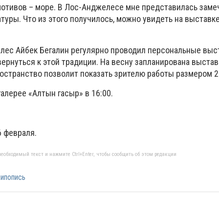
отивов – море. В Лос-Анджелесе мне представилась заме
туры. Что из этого получилось, можно увидеть на выставке
лес Айбек Бегалин регулярно проводил персональные выс
 вернуться к этой традиции. На весну запланирована выстав
ространство позволит показать зрителю работы размером 2
алерее «Алтын гасыр» в 16:00.
6 февраля.
еобходимый текст и нажмите Ctrl+Enter, чтобы сообщить об этом редакции
ипопись