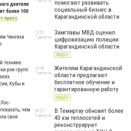
7 августа
помогают развивать
ного деятеля
социальный бизнес в
ят более 100
Карагандинской области
т пресс
Замглавы МВД оценил
12:51
ям Чингиза
7 августа
цифровизацию полиции
е
Карагандинской области
ВИДЕО
й технике.
Жителям Карагандинской
10:40
ки рок-групп
7 августа
области предлагают
зеях
бесплатное обучение и
сии, Кубы и
гарантированную работу
ВИДЕО
 Лос-
показать, чем
В Темиртау обновят более
09:27
7 августа
ыла своя
40 км теплосетей и
реконструируют