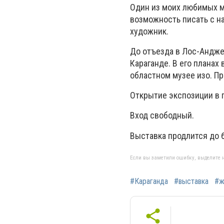
Один из моих любимых м
возможность писать с на
художник.
До отъезда в Лос-Андже
Караганде. В его планах
областном музее изо. П
Открытие экспозиции в г
Вход свободный.
Выставка продлится до 
Если вы заметили ошибку, выделите н
#Караганда
#выставка
#ж