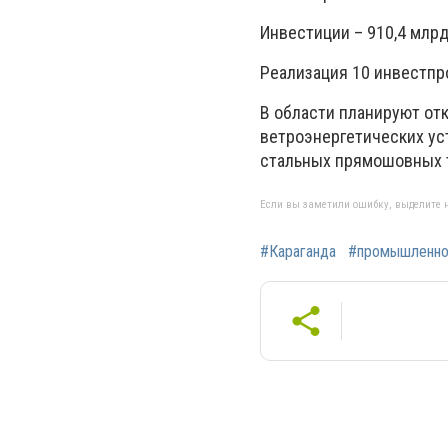
Инвестиции – 910,4 млрд 
Реализация 10 инвестпро
В области планируют от
ветроэнергетических ус
стальных прямошовных т
Если вы заметили ошибку, выделите н
#Караганда
#промышленно