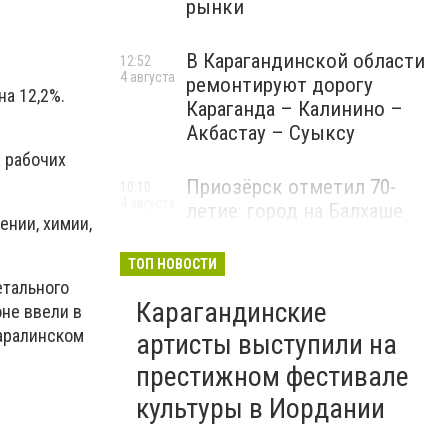
рынки
В Карагандинской области
12:52
4 августа
ремонтируют дорогу
на 12,2%.
Караганда – Калинино –
Акбастау – Суыксу
х рабочих
Приозёрск отметил 70-
10:10
4 августа
летие: город на Балхаше
нии, химии,
делает ставку на туризм и
развитие
ТОП НОВОСТИ
етального
Карагандинские
оне ввели в
каралинском
артисты выступили на
престижном фестивале
культуры в Иордании