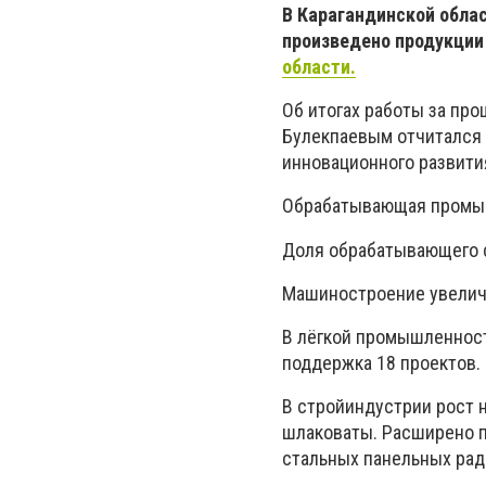
В Карагандинской обла
произведено продукции 
области.
Об итогах работы за про
Булекпаевым отчитался 
инновационного развити
Обрабатывающая промы
Доля обрабатывающего се
Машиностроение увеличи
В лёгкой промышленност
поддержка 18 проектов.
В стройиндустрии рост н
шлаковаты. Расширено п
стальных панельных рад