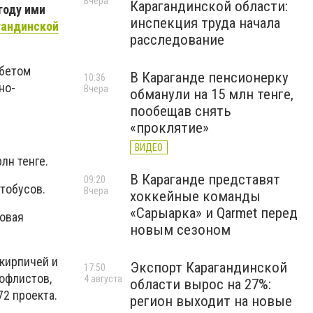
Вчера
Карагандинской области:
году ими
инспекция труда начала
гандинской
расследование
нбетом
В Караганде пенсионерку
10:36
но-
Вчера
обманули на 15 млн тенге,
пообещав снять
«проклятие»
ВИДЕО
лн тенге.
В Караганде представят
09:20
тобусов.
Вчера
хоккейные команды
«Сарыарка» и Qarmet перед
совая
новым сезоном
 кирпичей и
Экспорт Карагандинской
17:50
офлистов,
4 августа
области вырос на 27%:
2 проекта.
регион выходит на новые