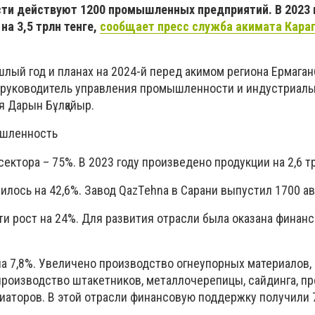
сти действуют 1200 промышленных предприятий. В 2023 
на 3,5 трлн тенге,
сообщает пресс служба акимата Кара
шлый год и планах на 2024-й перед акимом региона Ермага
руководитель управления промышленности и индустриаль
я Дарын Бұлқайыр.
шленность
ктора – 75%. В 2023 году произведено продукции на 2,6 тр
лось на 42,6%. Завод QazТehna в Сарани выпустил 1700 ав
и рост на 24%. Для развития отрасли была оказана финан
а 7,8%. Увеличено производство огнеупорных материалов,
роизводство штакетников, металлочерепицы, сайдинга, пр
иаторов. В этой отрасли финансовую поддержку получили 7