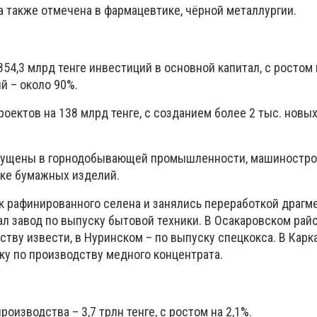
 также отмечена в фармацевтике, чёрной металлургии.
854,3 млрд тенге инвестиций в основной капитал, с ростом 
й – около 90%.
оектов на 138 млрд тенге, с созданием более 2 тыс. новы
пущены в горнодобывающей промышленности, машинострое
ке бумажных изделий.
к рафинированного селена и занялись переработкой драгм
ал завод по выпуску бытовой техники. В Осакаровском рай
ству извести, в Нуринском – по выпуску спецкокса. В Кар
ку по производству медного концентрата.
изводства – 3,7 трлн тенге, с ростом на 2,1%.