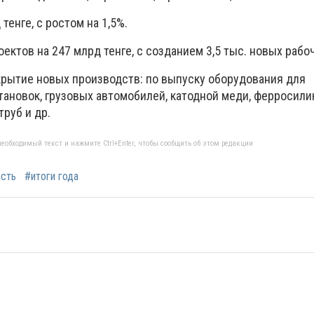
тенге, с ростом на 1,5%.
ектов на 247 млрд тенге, с созданием 3,5 тыс. новых рабо
крытие новых производств: по выпуску оборудования для
тановок, грузовых автомобилей, катодной меди, ферросил
руб и др.
еобходимый текст и нажмите Ctrl+Enter, чтобы сообщить об этом редакции
сть
#итоги года