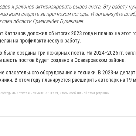
одов и районов активизировать вывоз снега. Эту работу ну
мо всем следить за прогнозом погоды. И организуйте штаб
 глава области Ермаганбет Булекпаев.
т Катпанов доложил об итогах 2023 года и планах на этот г
делан на профилактическую работу.
х были созданы три пожарных поста. На 2024–2025 гг. зап
м шесть постов будет создано в Осакаровском районе.
е спасательного оборудования и техники. В 2023-м депар
ники. В этом году планируется расширить автопарк на 19 
еобходимый текст и нажмите Ctrl+Enter, чтобы сообщить об этом редакции