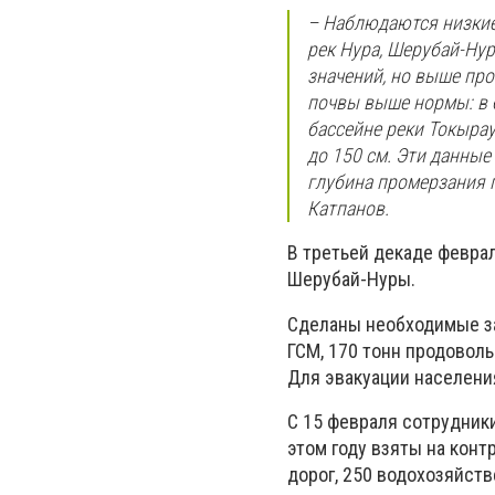
– Наблюдаются низкие 
рек Нура, Шерубай-Нур
значений, но выше про
почвы выше нормы: в б
бассейне реки Токырау
до 150 см. Эти данные
глубина промерзания 
Катпанов.
В третьей декаде февра
Шерубай-Нуры.
Сделаны необходимые за
ГСМ, 170 тонн продоволь
Для эвакуации населени
С 15 февраля сотрудник
этом году взяты на кон
дорог, 250 водохозяйст