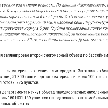
уровни вод и малая водность. По данным «Казгидромета», 
а и Токырау запасы воды в снеге в пределах средних много
шлогодних показателей от 25 до 60 %. Отмечается осеннее 
ассейне реки Нуры на 49 мм, в бассейне реки Шерубай-Нуры
т превышает норму в 5 раз. Глубина промерзания почвы кол
 в пределах прошлогодних показателей, за исключением реки
почвы выше на 50 см, – сообщил начальник Департамента п
ля запланирован второй снегомерный объезд по бассейнам
пасы материально-технических средств. Заготовлено бол
ствия, 51 800 тонн инертного материала и около 100 тыся
я готовы 235 пунктов.
и департамента начнут объезд паводкоопасных населённых
троль 150 НСП, 139 участков паводкоопасных автомобильны
венных объектов.