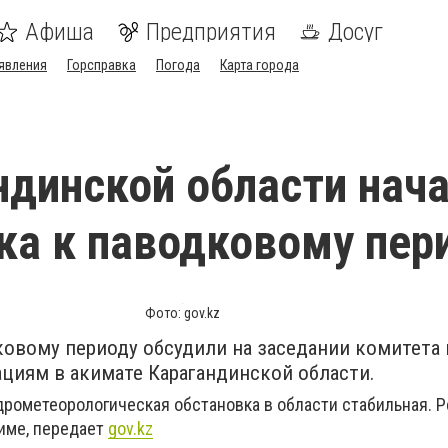
Афиша
Предприятия
Досуг
явления
Горсправка
Погода
Карта города
ндинской области нач
ка к паводковому пер
Фото: gov.kz
ковому периоду обсудили на заседании комитета 
циям в акимате Карагандинской области.
дрометеорологическая обстановка в области стабильная. Р
име, передает
gov.kz