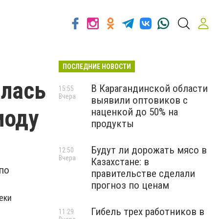
ПОСЛЕДНИЕ НОВОСТИ
алась
В Карагандинской области
15:55
Вчера
выявили оптовиков с
иоду
наценкой до 50% на
продукты
Будут ли дорожать мясо в
12:50
Вчера
Казахстане: в
по
правительстве сделали
прогноз по ценам
еки
Гибель трех работников в
11:29