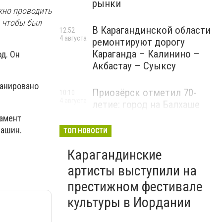
рынки
жно проводить
, чтобы был
В Карагандинской области
12:52
4 августа
ремонтируют дорогу
Караганда – Калинино –
од. Он
Акбастау – Суыксу
ланировано
Приозёрск отметил 70-
10:10
4 августа
летие: город на Балхаше
делает ставку на туризм и
тамент
развитие
машин.
ТОП НОВОСТИ
Карагандинские
артисты выступили на
престижном фестивале
культуры в Иордании