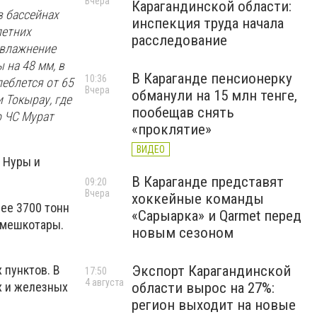
Вчера
Карагандинской области:
в бассейнах
инспекция труда начала
летних
расследование
увлажнение
 на 48 мм, в
В Караганде пенсионерку
10:36
еблется от 65
Вчера
обманули на 15 млн тенге,
 Токырау, где
пообещав снять
о ЧС Мурат
«проклятие»
ВИДЕО
 Нуры и
В Караганде представят
09:20
Вчера
хоккейные команды
ее 3700 тонн
«Сарыарка» и Qarmet перед
ч мешкотары.
новым сезоном
 пунктов. В
Экспорт Карагандинской
17:50
4 августа
х и железных
области вырос на 27%:
регион выходит на новые